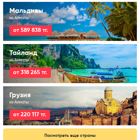
Мальдивы
из Алматы
от 589 838 тг.
Тайланд
из Алматы
от 318 265 тг.
Грузия
из Алматы
от 220 117 тг.
Посмотреть еще страны