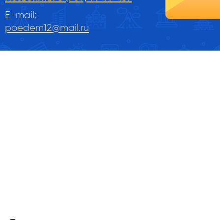
E-mail:
poedem12@mail.ru