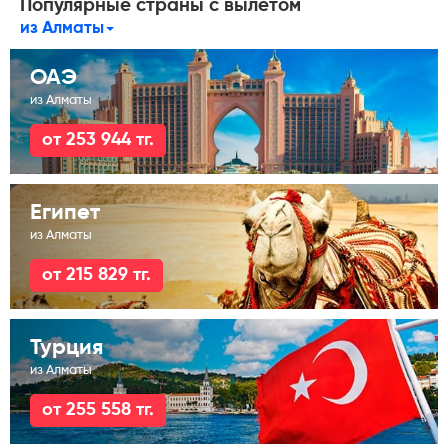
Популярные страны с вылетом
из Алматы
ОАЭ
из Алматы
от 253 944 тг.
Египет
из Алматы
от 215 829 тг.
Турция
из Алматы
от 255 558 тг.