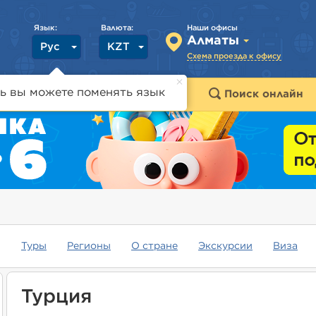
Язык:
Валюта:
Наши офисы
Алматы
Рус
KZT
Схема проезда к офису
ь вы можете поменять язык
траны
Горящие туры
Поиск онлайн
Туры
Регионы
О стране
Экскурсии
Виза
Турция