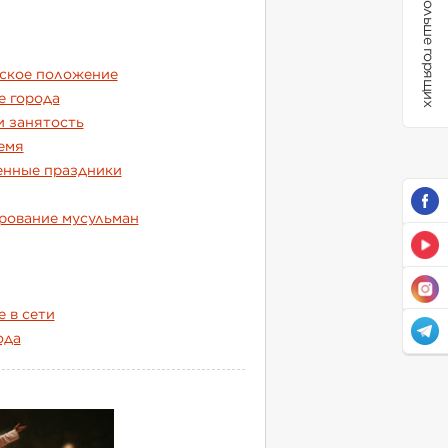
Больше горящих
ское положение
 города
и занятость
емя
енные праздники
рование мусульман
 в сети
ода