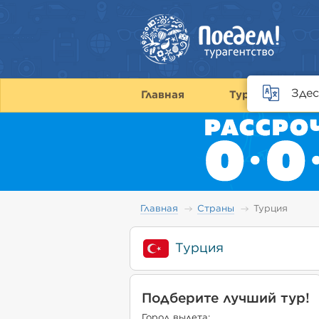
Здес
Главная
Туры
С
Главная
Страны
Турция
Турция
Подберите лучший тур!
Город вылета: