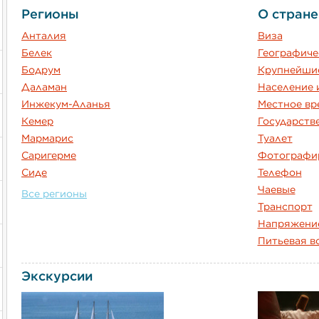
Регионы
О стране
Анталия
Виза
Белек
Географиче
Бодрум
Крупнейшие
Даламан
Население 
Инжекум-Аланья
Местное вр
Кемер
Государств
Мармарис
Туалет
Саригерме
Фотографи
Сиде
Телефон
Чаевые
Все регионы
Транспорт
Напряжение
Питьевая в
Экскурсии