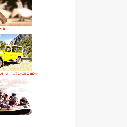
очь
ри и Мото-сафари