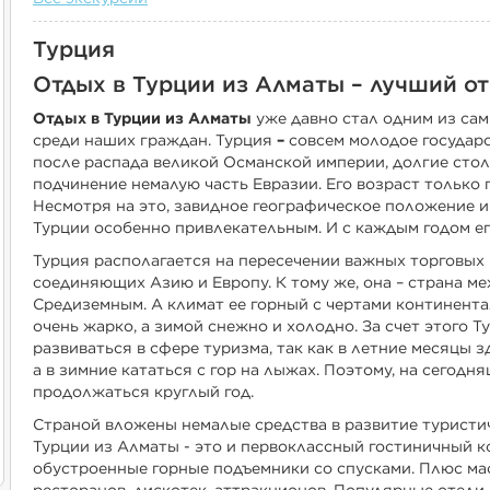
Турция
Отдых в Турции из Алматы – лучший от
Отдых в Турции из Алматы
уже давно стал одним из са
среди наших граждан. Турция
–
совсем молодое государс
после распада великой Османской империи, долгие стол
подчинение немалую часть Евразии. Его возраст только 
Несмотря на это, завидное географическое положение и
Турции особенно привлекательным. И с каждым годом ег
Турция располагается на пересечении важных торговых 
соединяющих Азию и Европу. К тому же, она – страна м
Средиземным. А климат ее горный с чертами континента
очень жарко, а зимой снежно и холодно. За счет этого 
развиваться в сфере туризма, так как в летние месяцы з
а в зимние кататься с гор на лыжах. Поэтому, на сегодн
продолжаться круглый год.
Страной вложены немалые средства в развитие туристи
Турции из Алматы - это и первоклассный гостиничный к
обустроенные горные подъемники со спусками. Плюс мас