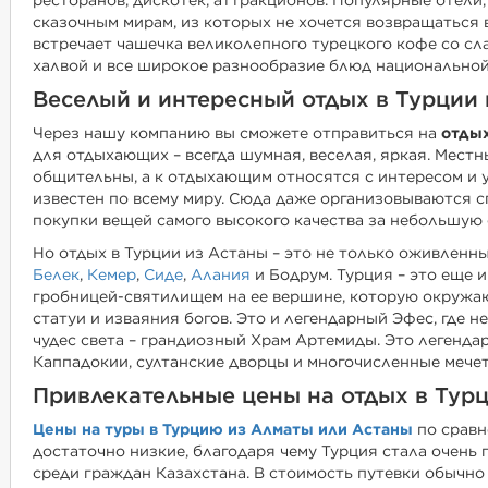
ресторанов, дискотек, аттракционов. Популярные отели,
сказочным мирам, из которых не хочется возвращаться 
встречает чашечка великолепного турецкого кофе со сл
халвой и все широкое разнообразие блюд национальной
Веселый и интересный отдых в Турции
Через нашу компанию вы сможете отправиться на
отдых
для отдыхающих – всегда шумная, веселая, яркая. Мест
общительны, а к отдыхающим относятся с интересом и 
известен по всему миру. Сюда даже организовываются 
покупки вещей самого высокого качества за небольшую 
Но отдых в Турции из Астаны – это не только оживленн
Белек
,
Кемер
,
Сиде
,
Алания
и Бодрум. Турция – это еще 
гробницей-святилищем на ее вершине, которую окружа
статуи и изваяния богов. Это и легендарный Эфес, где н
чудес света – грандиозный Храм Артемиды. Это легенда
Каппадокии, султанские дворцы и многочисленные мечет
Привлекательные цены на отдых в Тур
Цены на туры в Турцию из Алматы или Астаны
по сравн
достаточно низкие, благодаря чему Турция стала очень
среди граждан Казахстана. В стоимость путевки обычно 