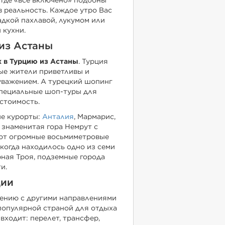
 где «все включено» подобны
в реальность. Каждое утро Вас
адкой пахлавой, лукумом или
 кухни.
 из Астаны
 в Турцию из Астаны
. Турция
ные жители приветливы и
уважением. А турецкий шопинг
специальные шоп-туры для
стоимость.
ые курорты:
Анталия
, Мармарис,
и знаменитая гора Немрут с
ют огромные восьмиметровые
екогда находилось одно из семи
рная Троя, подземные города
и.
ции
ению с другими направлениями
 популярной страной для отдыха
входит: перелет, трансфер,