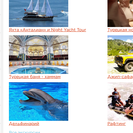
Яхта «Анталиан» и Night Yacht Tour
Турецкая н
Турецкая баня - хаммам
Джип-сафа
Дельфинарий
Рафтинг
Все экскурсии