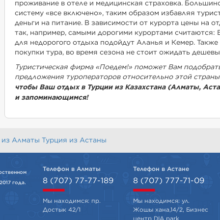
проживание в отеле и медицинская страховка. Большин
систему «все включено», таким образом избавляя турис
деньги на питание. В зависимости от курорта цены на от
так, например, самыми дорогими курортами считаются: Б
для недорогого отдыха подойдут Аланья и Кемер. Также
покупки тура, во время сезона не стоит ожидать дешевы
Туристическая фирма «Поедем!» поможет Вам подобрат
предложения туроператоров относительно этой страны
чтобы Ваш отдых в Турции из Казахстана (Алматы, Ас
и запоминающимся!
 из Алматы
Турция из Астаны
Телефон в Алматы
Телефон в Астане
рственном
8 (707) 77-77-189
8 (707) 777-71-09
2017 года.
Мы находимся: пр.
Мы находимся: ул.
Достык 42/1
Жошы хана,14/2, Бизнес
центр DIA park