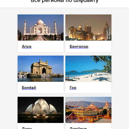
Все регионы по алфавиту
Агра
Бангалор
Бомбей
Гоа