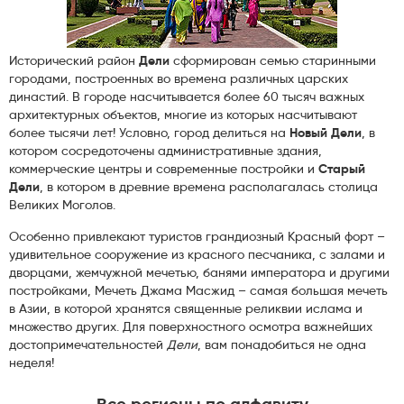
Исторический район
Дели
сформирован семью старинными
городами, построенных во времена различных царских
династий. В городе насчитывается более 60 тысяч важных
архитектурных объектов, многие из которых насчитывают
более тысячи лет! Условно, город делиться на
Новый Дели
, в
котором сосредоточены административные здания,
коммерческие центры и современные постройки и
Старый
Дели
, в котором в древние времена располагалась столица
Великих Моголов.
Особенно привлекают туристов грандиозный Красный форт –
удивительное сооружение из красного песчаника, с залами и
дворцами, жемчужной мечетью, банями императора и другими
постройками, Мечеть Джама Масжид – самая большая мечеть
в Азии, в которой хранятся священные реликвии ислама и
множество других. Для поверхностного осмотра важнейших
достопримечательностей
Дели
, вам понадобиться не одна
неделя!