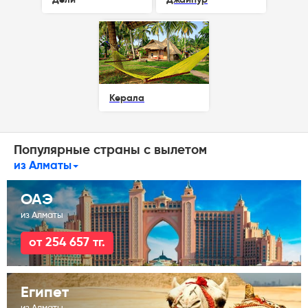
Дели
Джайпур
Керала
Популярные страны с вылетом
из Алматы
ОАЭ
из Алматы
от 254 657 тг.
Египет