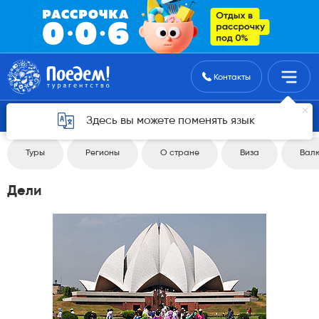
Поиск туров
Контакты
Вернуться 4
Здесь вы можете поменять язык
Туры
Регионы
О стране
Виза
Вал
Дели