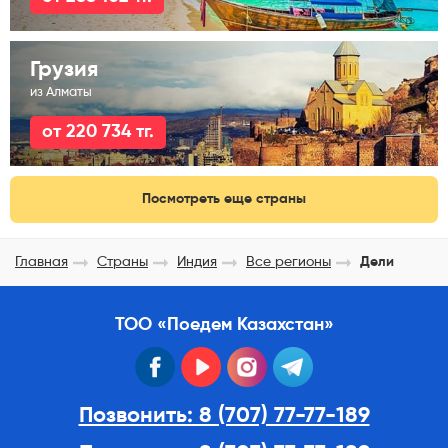
Грузия
из Алматы
от 220 734 тг.
Посмотреть еще страны
Главная
Страны
Индия
Все регионы
Дели
ТОО «Поедем Казахстан»
facebook
youtube
instagram
telegram
Позвонить: 8 (707) 77-77-189