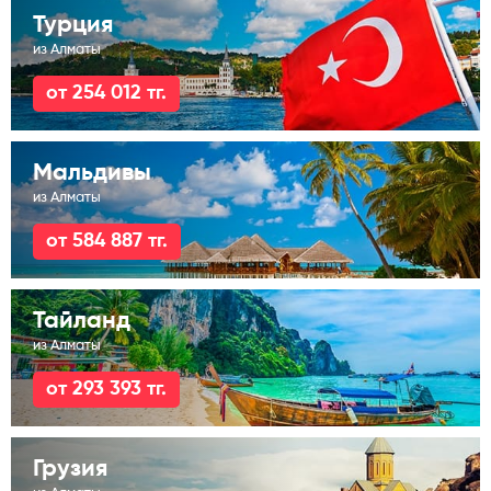
Турция
из Алматы
от 254 012 тг.
Мальдивы
из Алматы
от 584 887 тг.
Тайланд
из Алматы
от 293 393 тг.
Грузия