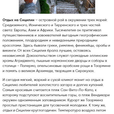
Отдых на Сицилии
– островной рай в окружении трех морей:
Средиземного, Ионического и Тирренского и трех частей
света: Европы, Азии и Африки. Тысячелетия он притягивал
путешественников и завоевателей выгодным географическим
положением, плодородием и невиданными природными
красотами. Здесь бывали греки, римляне, финикийцы, арабы и
викинги. От всех Сицилия брала лучшее, оставаясь
независимой. Доказательством служат громадные эллинские
храмы Агридженто, пышные норманнские дворцы и соборы в
столице - Палермо, апельсиновые арабские рощи в Таормине
и память о великом Архимеде, творящем в Сиракузах.
И сегодня мягкий, жаркий и сухой климат манит на отдых в
Сицилию любителей золотистого загара и долгих купаний.
Самым красивым считается пляж Сан-Вито-Ло-Капо, к
которому подступают восхитительные горы, а пляж Вендикари
окружен одноименным заповедником. Курорт же Таормина
прослыл пристанищем для тусовочной молодежи. К тому же,
отдых в Сицилии
круглогодичен. Температура воздуха летом