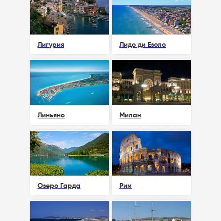
Лигурия
Лидо ди Езоло
Линьяно
Милан
Озеро Гарда
Рим