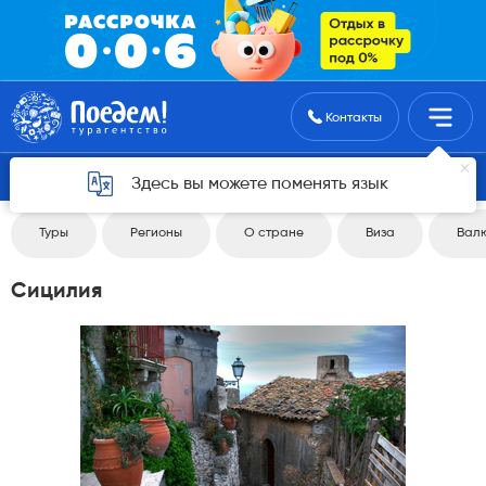
Поиск туров
Контакты
Вернуться 4
Здесь вы можете поменять язык
Туры
Регионы
О стране
Виза
Вал
Сицилия