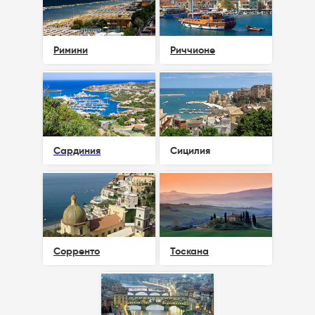
Римини
Риччионе
Сардиния
Сицилия
Сорренто
Тоскана