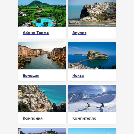
Абано Терме
Апулия
Венеция
Искья
Кампания
Кампителло