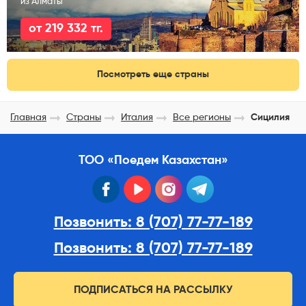
из Алматы
от 219 332 тг.
Посмотреть еще страны
Главная
Страны
Италия
Все регионы
Сицилия
ТОО «Поедем Казахстан»
facebook
youtube
instagram
telegram
Позвонить: 8 (707) 77-77-189
Позвонить: 8 (707) 77-77-189
ПОДПИСАТЬСЯ НА РАССЫЛКУ