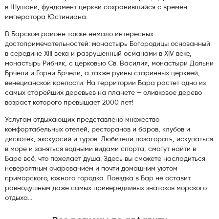
в Шушани, фундамент церкви сохранившийся с времён
императора Юстиниана.
В Барском районе также немало интересных
достопримечательностей: монастырь Богородицы основанный
в середине
XIII
века и разрушенный османами в
XIV
веке,
монастырь Рибняк, с церковью Св. Василия, монастыри Дольни
Брчели и Горни Брчели, а также руины старинных церквей,
венецианской крепости. На территории Бара растет одно из
самых старейших деревьев на планете – оливковое дерево
возраст которого превышает 2000 лет!
Услугам отдыхающих представлено множество
комфортабельных отелей, ресторанов и баров, клубов и
дискотек, экскурсий и туров. Любители позагорать, искупаться
в море и заняться водными видами спорта, смогут найти в
Баре всё, что пожелает душа. Здесь вы сможете насладиться
невероятным очарованием и почти домашним уютом
приморского, южного городка. Поездка в Бар не оставит
равнодушным даже самых привередливых знатоков морского
отдыха…