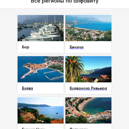
Все регионы по алфавиту
Бар
Бечичи
Будва
Будванска Ривьера