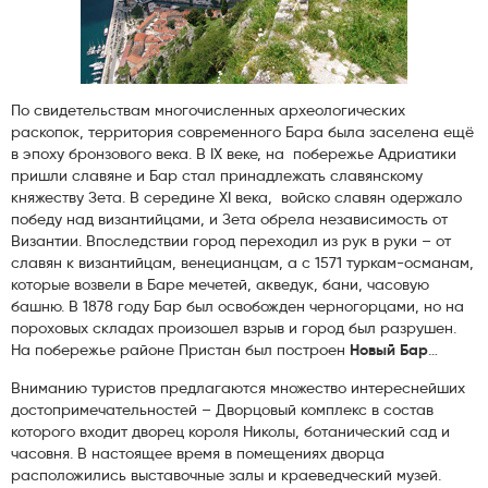
По свидетельствам многочисленных археологических
раскопок, территория современного Бара была заселена ещё
в эпоху бронзового века. В
IX
веке, на побережье Адриатики
пришли славяне и Бар стал принадлежать славянскому
княжеству Зета. В середине
XI
века, войско славян одержало
победу над византийцами, и Зета обрела независимость от
Византии. Впоследствии город переходил из рук в руки – от
славян к византийцам, венецианцам, а с 1571 туркам-османам,
которые возвели в Баре мечетей, акведук, бани, часовую
башню. В 1878 году Бар был освобожден черногорцами, но на
пороховых складах произошел взрыв и город был разрушен.
На побережье районе Пристан был построен
Новый Бар
…
Вниманию туристов предлагаются множество интереснейших
достопримечательностей – Дворцовый комплекс в состав
которого входит дворец короля Николы, ботанический сад и
часовня. В настоящее время в помещениях дворца
расположились выставочные залы и краеведческий музей.