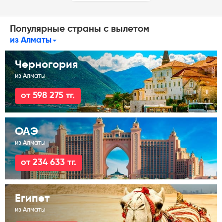
Популярные страны с вылетом
из Алматы
Черногория
из Алматы
от 598 275 тг.
ОАЭ
из Алматы
от 234 633 тг.
Египет
из Алматы