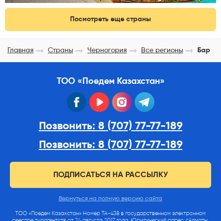
Посмотреть еще страны
Главная
Страны
Черногория
Все регионы
Бар
ТОО «Поедем Казахстан»
facebook
youtube
instagram
telegram
Позвонить: 8 (707) 77-77-189
Позвонить: 8 (707) 77-77-189
ПОДПИСАТЬСЯ НА РАССЫЛКУ
Вернуться на полную версию сайта
ТОО «Поедем Казахстан» Номер ТА-438 в государственном электронном
реестре турагентств от 24 августа 2017 года. Юридический адрес: г.Алматы,