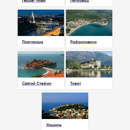
Герцег Нови
Петровац
Подгорица
Рафаиловичи
Святой Стефан
Тиват
Ульцинь