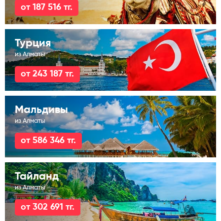
от 187 516 тг.
Турция
из Алматы
от 243 187 тг.
Мальдивы
из Алматы
от 586 346 тг.
Тайланд
из Алматы
от 302 691 тг.