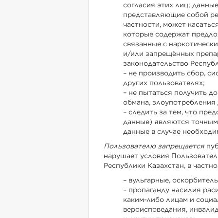
согласия этих лиц; данн
представляющие собой рек
частности, может касатьс
которые содержат предло
связанные с наркотически
и/или запрещённых препар
законодательство Республ
– не производить сбор, с
других пользователях;
– не пытаться получить д
обмана, злоупотребления 
– следить за тем, что пр
данные) являются точными
данные в случае необходи
Пользователю запрещается
пуб
нарушает условия Пользовател
Республики Казахстан, в част
– вульгарные, оскорбител
– пропаганду насилия ра
каким-либо лицам и социа
вероисповедания, инвалидн