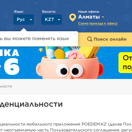
Язык:
Валюта:
Наши офисы
Алматы
Рус
KZT
Схема проезда к офису
ь вы можете поменять язык
траны
Горящие туры
Поиск онлайн
ьности
денциальности
циальности мобильного приложения POEDEM.KZ (далее Пол
ет неотъемлемую часть Пользовательского соглашения, ре