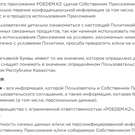
ого приложения POEDEM.KZ (далее Собственник Приложения
ельно перечня конфиденциальной информации (в том числе,
 с и в процессе использования Приложения.
ьзователям детально ознакомиться с настоящей Политикой
 иных связанных продуктов, так как начиная использовать 
а использование Приложения на условиях, изложенных ниже.
тично с условиями Политики, просьба прекратить и/или не 
аглавной буквы, имеют то же значение, которое определено 
следует понимать в значении, определённом Пользовательс
м Республики Казахстан.
ия
я
– вся информация, которой Пользователь и Собственник 
ьзовательского соглашения, а также информация, которая 
жению (в том числе, персональные данные).
варищество с ограниченной ответственностью «POEDEM.KZ»
.
упность личных данных и/или не персонифицированной инфо
бственнику Приложения и/или собираемую Собственником П