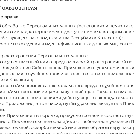
 Пользователя
е права:
б обработке Персональных данных (основаниях и целях так
ения о лицах, которые имеют доступ к ним или которым они 
ействующего законодательства Республики Казахстан);
 месте нахождения и идентификационных данных лиц, сове
 сроках хранения Персональных данных;
б осуществленной или о предполагаемой трансграничной пе
ли бездействие Собственника Приложения в уполномоченный
данных или в судебном порядке в соответствии с положени
ики Казахстан;
бытков и/или компенсацию морального вреда в судебном пор
я и/или третьими лицами нарушений прав Пользователя на 
оответствии с положениями действующего законодательства
ие Приложения, в том числе, путём удаления аккаунта в При
ём;
иком Приложения в порядке, предусмотренном в соответств
ия о Пользователе неверна и/или с требованием удаления 
нежелательной, оскорбительной или иным образом нарушающ
 которая, в частности, опубликована другими пользователя