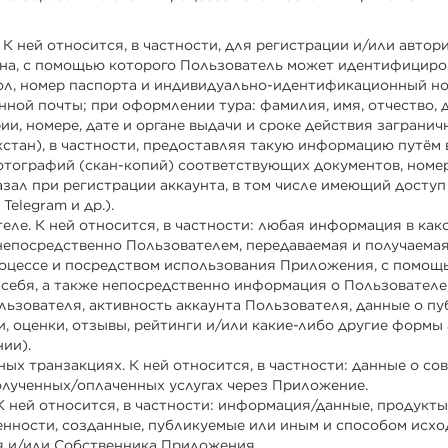
 К ней относится, в частности, для регистрации и/или авто
на, с помощью которого Пользователь может идентифициров
пол, номер паспорта и индивидуально-идентификационный н
нной почты; при оформлении тура: фамилия, имя, отчество, 
ии, номере, дате и органе выдачи и сроке действия загранич
стан), в частности, предоставляя такую информацию путём
отографий (скан-копий) соответствующих документов, номе
зал при регистрации аккаунта, в том числе имеющий доступ
elegram и др.).
еле. К ней относится, в частности: любая информация в как
непосредственно Пользователем, передаваемая и получаемая
роцессе и посредством использования Приложения, с помощ
себя, а также непосредственно информация о Пользователе,
льзователя, активность аккаунта Пользователя, данные о п
 оценки, отзывы, рейтинги и/или какие-либо другие формы
ии).
ых транзакциях. К ней относится, в частности: данные о 
олученных/оплаченных услугах через Приложение.
К ней относится, в частности: информация/данные, продукты
нности, созданные, публикуемые или иным и способом исхо
я и/или Собственника Приложения.