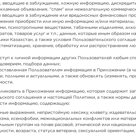
ые, вводящие в заблуждение, ложную информацию, дискред
ламные объявления, "спам" или нежелательную коммерческу
я вводящих в заблуждение или вредоносных финансовых прод
жения приобрести или иную информацию и/или материалы, 
ми, психотропными веществами, табачными изделиями, алко
атов, товаров услуг и т.п.; данные, которые иным образом
ики Казахстан, а также условия Пользовательского соглаш
истематизацию, хранение, обработку или распространение 
оступ к личной информации других Пользователей любым спо
доверием, подбора данных;
едоставленная Пользователем информация в Приложении (в ч
, полными и актуальными, а также обновлять (изменять, пр
мости.
ликовать в Приложении информацию, которая содержит за
ьского соглашения и настоящей Политики, а также нормы д
ности информацию, содержащую:
ьные выражения, непристойную лексику, клевету, издевательс
сизма, ксенофобии, межнациональных конфликтов или матер
льным группам на почве расовой, этнической или национал
ости, возраста, статуса ветерана, сексуальной ориентации,