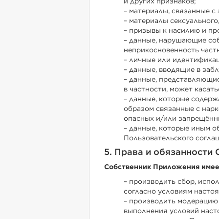
и других признаков;
– материалы, связанные с
– материалы сексуального
– призывы к насилию и пр
– данные, нарушающие соб
неприкосновенность част
– личные или идентификац
– данные, вводящие в за
– данные, представляющие
в частности, может касат
– данные, которые содер
образом связанные с нарк
опасных и/или запрещённых
– данные, которые иным о
Пользовательского согла
5. Права и обязанности
Собственник Приложения имее
– производить сбор, испо
согласно условиям насто
– производить модерацию
выполнения условий наст