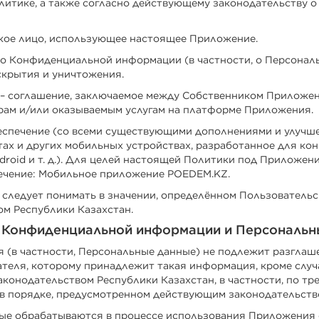
литике, а также согласно действующему законодательству 
кое лицо, использующее настоящее Приложение.
о Конфиденциальной информации (в частности, о Персональ
аскрытия и уничтожения.
– соглашение, заключаемое между Собственником Приложен
арам и/или оказываемым услугам на платформе Приложения.
еспечение (со всеми существующими дополнениями и улучше
тах и других мобильных устройствах, разработанное для к
droid и т. д.). Для целей настоящей Политики под Приложе
ечение: Мобильное приложение POEDEM.KZ.
следует понимать в значении, определённом Пользовательс
м Республики Казахстан.
й Конфиденциальной информации и Персональн
(в частности, Персональные данные) не подлежит разглаш
теля, которому принадлежит такая информация, кроме случа
конодательством Республики Казахстан, в частности, по т
 в порядке, предусмотренном действующим законодательств
ые обрабатываются в процессе использования Приложения