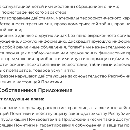
 эксплуатацией детей или жестоким обращением с ними;
, порнографического характера;
отивоправным действиям, материалы террористического хар
ственность третьих лиц, право коммерческой тайны, прав на
ной жизни;
ионные данные о других лицах без явно выраженного соглас
блуждение, ложную информацию, дискредитирующую информ
 собой рекламные объявления, "спам" или нежелательную к
ься вводящих в заблуждение или вредоносных финансовых пр
жат предложения приобрести или иную информацию и/или ма
отическими, психотропными веществами, табачными изделия
 препаратов, товаров услуг и т.п.;
бразом нарушают действующее законодательство Республики
шения и настоящей Политики.
 Собственника Приложения
т следующие права:
льзование, передачу, раскрытие, хранение, а также иные де
ящей Политики и действующему законодательству Республик
 публикаций Пользователя в Приложении (если такие досту
оящей Политики и гарантирования соблюдения и защиты пр