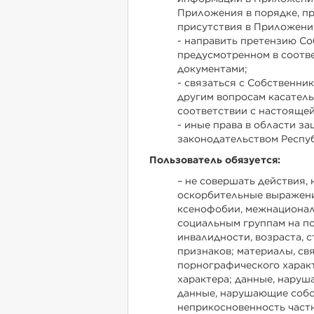
Приложения в порядке, п
присутствия в Приложени
- направить претензию С
предусмотренном в соотв
документами;
- связаться с Собственн
другим вопросам касател
соответствии с настояще
- иные права в области 
законодательством Респуб
Пользователь обязуется:
– не совершать действия,
оскорбительные выражения
ксенофобии, межнационал
социальным группам на по
инвалидности, возраста, с
признаков; материалы, св
порнографического харак
характера; данные, наруш
данные, нарушающие собст
неприкосновенность част