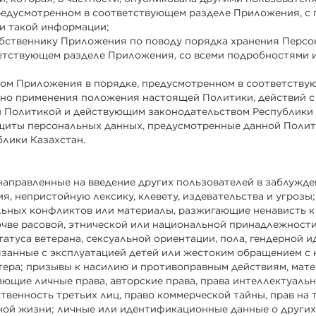
редусмотренном в соответствующем разделе Приложения, с 
и такой информации;
обственнику Приложения по поводу порядка хранения Персо
етствующем разделе Приложения, со всеми подробностями
иком Приложения в порядке, предусмотренном в соответств
ьно применения положения настоящей Политики, действий 
й Политикой и действующим законодательством Республики 
защиты персональных данных, предусмотренные данной Поли
лики Казахстан.
 направленные на введение других пользователей в заблужде
, непристойную лексику, клевету, издевательства и угрозы;
ьных конфликтов или материалы, разжигающие ненависть к 
чве расовой, этнической или национальной принадлежности
татуса ветерана, сексуальной ориентации, пола, гендерной и
язанные с эксплуатацией детей или жестоким обращением с 
тера; призывы к насилию и противоправным действиям, мат
ающие личные права, авторские права, права интеллектуальн
венность третьих лиц, право коммерческой тайны, прав на 
ной жизни; личные или идентификационные данные о других