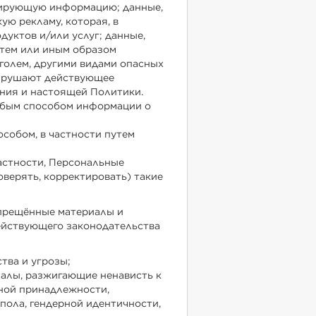
итирующую информацию; данные,
ю рекламу, которая, в
уктов и/или услуг; данные,
тем или иным образом
голем, другими видами опасных
 нарушают действующее
ения и настоящей Политики.
любым способом информации о
собом, в частности путем
астности, Персональные
оверять, корректировать) такие
прещённые материалы и
ействующего законодательства
тва и угрозы;
иалы, разжигающие ненависть к
ьной принадлежности,
 пола, гендерной идентичности,