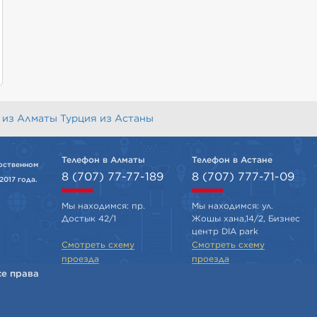
 из Алматы
Турция из Астаны
Телефон в Алматы
Телефон в Астане
рственном
8 (707) 77-77-189
8 (707) 777-71-09
2017 года.
Мы находимся: пр.
Мы находимся: ул.
Достык 42/1
Жошы хана,14/2, Бизнес
центр DIA park
Смотреть схему
Смотреть схему
проезда
проезда
се права