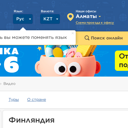
Язык:
Валюта:
Наши офисы
Алматы
Рус
KZT
Схема проезда к офису
ь вы можете поменять язык
траны
Горящие туры
Поиск онлайн
Видео
Туры
О стране
Финляндия