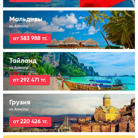
Мальдивы
из Алматы
от 583 988 тг.
Тайланд
из Алматы
от 292 471 тг.
Грузия
из Алматы
от 220 426 тг.