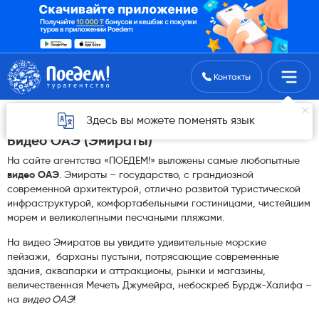
Поиск туров
Контакты
ОАЭ
Здесь вы можете поменять язык
Видео ОАЭ (Эмираты)
На сайте агентства «ПОЕДЕМ!» выложены самые любопытные
видео ОАЭ
. Эмираты – государство, с грандиозной
современной архитектурой, отлично развитой туристической
инфраструктурой, комфортабельными гостиницами, чистейшим
морем и великолепными песчаными пляжами.
На видео Эмиратов вы увидите удивительные морские
пейзажи, барханы пустыни, потрясающие современные
здания, аквапарки и аттракционы, рынки и магазины,
величественная Мечеть Джумейра, небоскреб Бурдж-Халифа –
на
видео ОАЭ
!