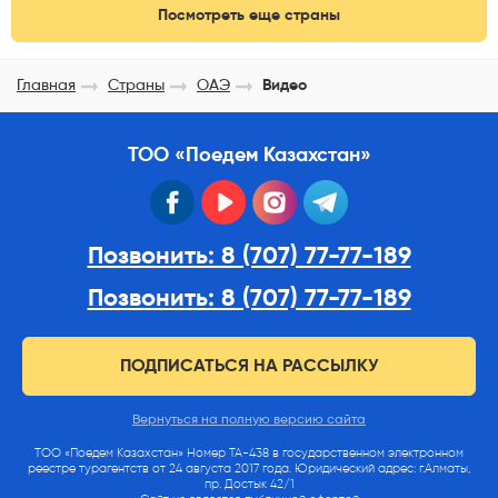
Посмотреть еще страны
Главная
Страны
ОАЭ
Видео
ТОО «Поедем Казахстан»
facebook
youtube
instagram
telegram
Позвонить: 8 (707) 77-77-189
Позвонить: 8 (707) 77-77-189
ПОДПИСАТЬСЯ НА РАССЫЛКУ
Вернуться на полную версию сайта
ТОО «Поедем Казахстан» Номер ТА-438 в государственном электронном
реестре турагентств от 24 августа 2017 года. Юридический адрес: г.Алматы,
пр. Достык 42/1