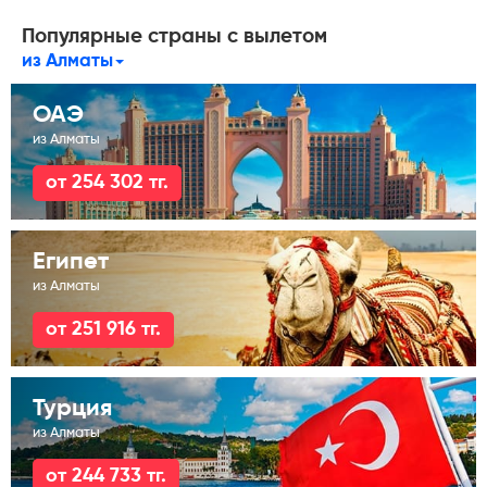
Популярные страны с вылетом
из Алматы
ОАЭ
из Алматы
от 254 302 тг.
Египет
из Алматы
от 251 916 тг.
Турция
из Алматы
от 244 733 тг.