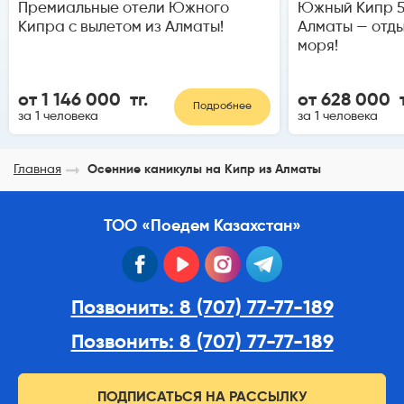
Премиальные отели Южного
Южный Кипр 5
Кипра с вылетом из Алматы!
Алматы — отд
моря!
от 1 146 000 тг.
от 628 000 т
Подробнее
за 1 человека
за 1 человека
Главная
Осенние каникулы на Кипр из Алматы
ТОО «Поедем Казахстан»
facebook
youtube
instagram
telegram
Позвонить: 8 (707) 77-77-189
Позвонить: 8 (707) 77-77-189
ПОДПИСАТЬСЯ НА РАССЫЛКУ