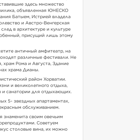
оставившие здесь множество
азилика, объявленная ЮНЕСКО
вания Батыем, Истрией владела
ролевство и Австро-Венгерская
след в архитектуре и культуре
собенный, присущий лишь этому
сетите античный амфитеатр, на
роходят различные фестивали. Не
 храм Рома и Августа, Здание
нах храма Дианы.
уристический район Хорватии.
изни и великолепного отдыха,
 и санатории для отдыхающих.
ых 5- звездных апартаментах,
прекрасным обслуживанием.
ая знаменита своим овечьим
морепродуктами. Советуем
вкус столовые вина, их можно