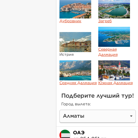
Дубровник
Загреб
Северная
Истрия
Далмация
Средняя Далмация
Южная Далмация
Подберите лучший тур!
Город вылета:
Алматы
ОАЭ