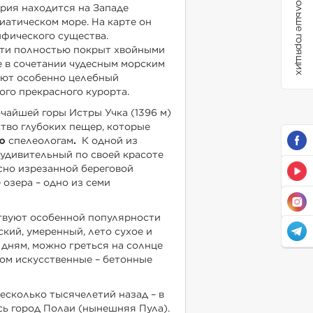
Больше горящих
рия находится на Западе
иатическом море. На карте он
ифического существа.
ти полностью покрыт хвойными
е в сочетании чудесным морским
ают особенно целебный
ого прекрасного курорта.
очайшей горы Истры Учка (1396 м)
тво глубоких пещер, которые
ию
спелеологам
.
К одной из
удивительный по своей красоте
сно изрезанной береговой
озера – одно из семи
ствуют особенной популярности
кий, умеренный, лето сухое и
 дням, можно греться на солнце
ном искусственные – бетонные
есколько тысячелетий назад – в
сь город Полаи (нынешняя Пула).