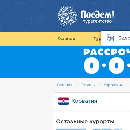
Здес
Главная
Туры
С
Главная
Страны
Хорватия
Хорватия
Остальные курорты