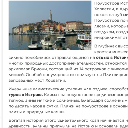
Полуостров Ист
Хорватии, в Адр
похож на зуб м
Полуостров поч
лесами, которы
воздухом, созд
микроклимат эт
В глубинах выс
кроется множес
сильно полюбились отправляющимся на
отдых в Истр
многих природных достопримечательностей, относится 
архипелаг Бриони, состоящий из 14 островков с живопи
линией. Особой популярностью пользуются Плитвицкие 
заповедных мест Хорватии.
Идеальные климатические условия для отдыха, способ
туров в Истрию.
Климат на полуострове средиземноморс
теплое, зимы мягкие и солнечные. Благодаря солнечным
по десять часов в сутки. Пляжи на полуострове в основ
плиты и природные камни.
Богатая история этого удивительного края начинается н
древности, эллины приплыли на Истрию и основали зде