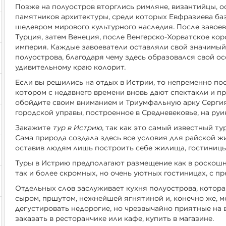
Позже на полуостров вторглись римляне, византийцы, 
памятников архитектуры, среди которых Евфразиева б
шедевром мирового культурного наследия. После завое
Турция, затем Венеция, после Венгерско-Хорватское ко
империя. Каждые завоеватели оставляли свой значимый 
полуострова, благодаря чему здесь образовался свой о
удивительному краю колорит.
Если вы решились на отдых в Истрии, то непременно по
котором с недавнего времени вновь дают спектакли и п
обойдите своим вниманием и Триумфальную арку Сергия,
городской управы, построенное в Средневековье, на руи
Закажите
тур в Истрию
, так как это самый известный т
Сама природа создала здесь все условия для райской ж
оставив людям лишь построить себе жилища, гостиницы
Туры в Истрию предполагают размещение как в роскошн
так и более скромных, но очень уютных гостиницах, с 
Отдельных слов заслуживает кухня полуострова, котор
сыром, пршутом, нежнейшей ягнятиной и, конечно же, 
дегустировать недорогие, но чрезвычайно приятные на 
заказать в ресторанчике или кафе, купить в магазине.