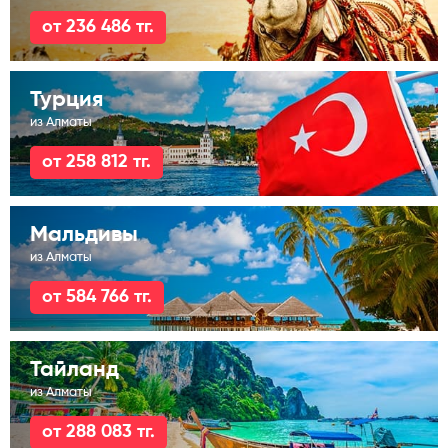
от 236 486 тг.
Турция
из Алматы
от 258 812 тг.
Мальдивы
из Алматы
от 584 766 тг.
Тайланд
из Алматы
от 288 083 тг.