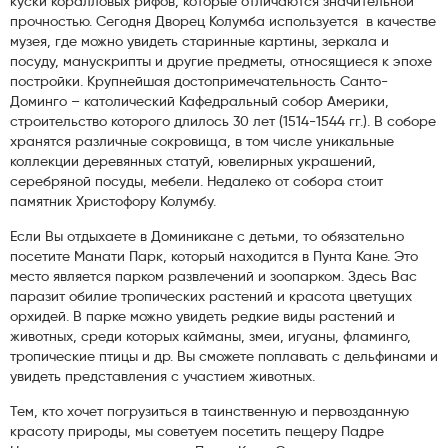
куски коралловых рифов, которые отличаются значительной
прочностью. Сегодня Дворец Колумба используется в качестве
музея, где можно увидеть старинные картины, зеркала и
посуду, манускрипты и другие предметы, относящиеся к эпохе
постройки. Крупнейшая достопримечательность Санто-
Доминго – католический Кафедральный собор Америки,
строительство которого длилось 30 лет (1514-1544 гг.). В соборе
хранятся различные сокровища, в том числе уникальные
коллекции деревянных статуй, ювелирных украшений,
серебряной посуды, мебели. Недалеко от собора стоит
памятник Христофору Колумбу.
Если Вы отдыхаете в Доминикане с детьми, то обязательно
посетите Манати Парк, который находится в Пунта Кане. Это
место является парком развлечений и зоопарком. Здесь Вас
паразит обилие тропических растений и красота цветущих
орхидей. В парке можно увидеть редкие виды растений и
животных, среди которых кайманы, змеи, игуаны, фламинго,
тропические птицы и др. Вы сможете поплавать с дельфинами и
увидеть представления с участием животных.
Тем, кто хочет погрузиться в таинственную и первозданную
красоту природы, мы советуем посетить пещеру Падре