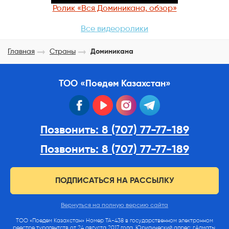
Ролик «Вся Доминикана, обзор»
Все видеоролики
Главная
Страны
Доминикана
ТОО «Поедем Казахстан»
facebook
youtube
instagram
telegram
Позвонить: 8 (707) 77-77-189
Позвонить: 8 (707) 77-77-189
ПОДПИСАТЬСЯ НА РАССЫЛКУ
Вернуться на полную версию сайта
ТОО «Поедем Казахстан» Номер ТА-438 в государственном электронном
реестре турагентств от 24 августа 2017 года. Юридический адрес: г.Алматы,