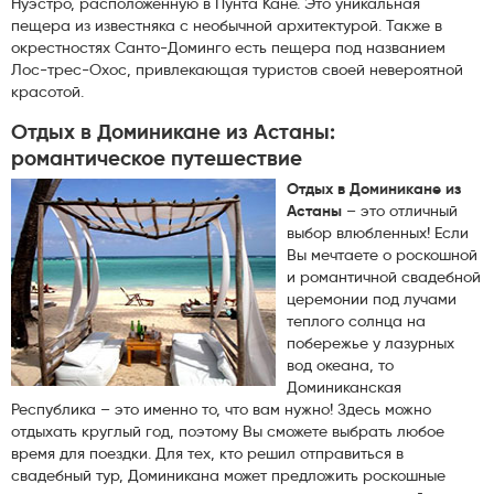
Нуэстро, расположенную в Пунта Кане. Это уникальная
пещера из известняка с необычной архитектурой. Также в
окрестностях Санто-Доминго есть пещера под названием
Лос-трес-Охос, привлекающая туристов своей невероятной
красотой.
Отдых в Доминикане из Астаны:
романтическое путешествие
Отдых в Доминикане из
Астаны
– это отличный
выбор влюбленных! Если
Вы мечтаете о роскошной
и романтичной свадебной
церемонии под лучами
теплого солнца на
побережье у лазурных
вод океана, то
Доминиканская
Республика – это именно то, что вам нужно! Здесь можно
отдыхать круглый год, поэтому Вы сможете выбрать любое
время для поездки. Для тех, кто решил отправиться в
свадебный тур, Доминикана может предложить роскошные