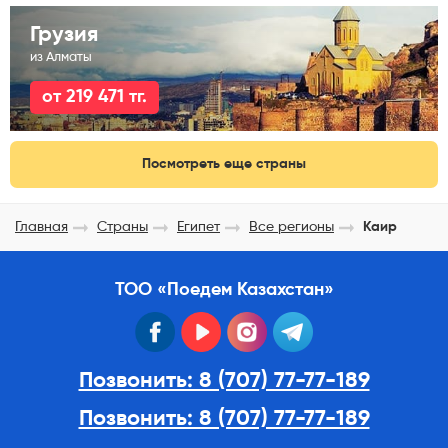
Грузия
из Алматы
от 219 471 тг.
Посмотреть еще страны
Главная
Страны
Египет
Все регионы
Каир
ТОО «Поедем Казахстан»
facebook
youtube
instagram
telegram
Позвонить: 8 (707) 77-77-189
Позвонить: 8 (707) 77-77-189