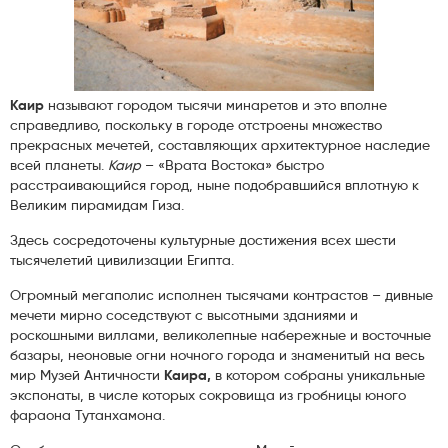
Каир
называют городом тысячи минаретов и это вполне
справедливо, поскольку в городе отстроены множество
прекрасных мечетей, составляющих архитектурное наследие
всей планеты.
Каир
– «Врата Востока» быстро
расстраивающийся город, ныне подобравшийся вплотную к
Великим пирамидам Гиза.
Здесь сосредоточены культурные достижения всех шести
тысячелетий цивилизации Египта.
Огромный мегаполис исполнен тысячами контрастов – дивные
мечети мирно соседствуют с высотными зданиями и
роскошными виллами, великолепные набережные и восточные
базары, неоновые огни ночного города и знаменитый на весь
мир Музей Античности
Каира,
в котором собраны уникальные
экспонаты, в числе которых сокровища из гробницы юного
фараона Тутанхамона.