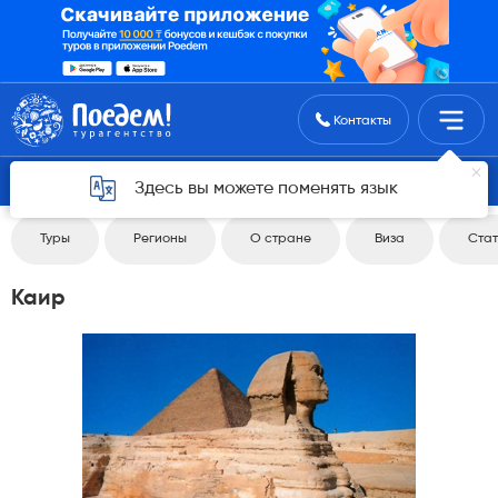
Поиск туров
Контакты
Вернуться 4
Здесь вы можете поменять язык
Туры
Регионы
О стране
Виза
Стат
Каир