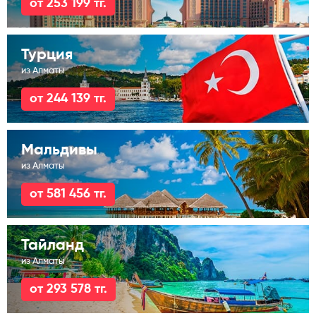
от 253 199 тг.
Турция
из Алматы
от 244 139 тг.
Мальдивы
из Алматы
от 581 456 тг.
Тайланд
из Алматы
от 293 578 тг.