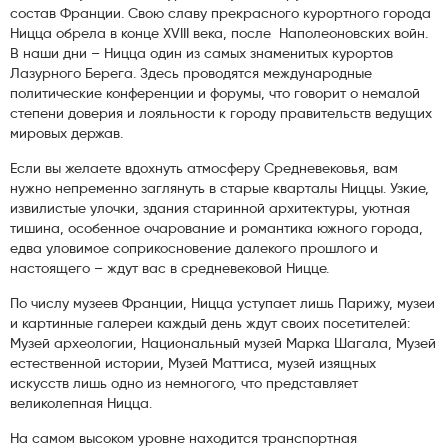
состав Франции. Свою славу прекрасного курортного города
Ницца обрела в конце XVIII века, после Наполеоновских войн.
В наши дни – Ницца один из самых знаменитых курортов
Лазурного Берега. Здесь проводятся международные
политические конференции и форумы, что говорит о немалой
степени доверия и лояльности к городу правительств ведущих
мировых держав.
Если вы желаете вдохнуть атмосферу Средневековья, вам
нужно непременно заглянуть в старые кварталы Ниццы. Узкие,
извилистые улочки, здания старинной архитектуры, уютная
тишина, особенное очарование и романтика южного города,
едва уловимое соприкосновение далекого прошлого и
настоящего – ждут вас в средневековой Ницце.
По числу музеев Франции, Ницца уступает лишь Парижу, музеи
и картинные галереи каждый день ждут своих посетителей:
Музей археологии, Национальный музей Марка Шагала, Музей
естественной истории, Музей Маттиса, музей изящных
искусств лишь одно из немногого, что представляет
великолепная Ницца.
На самом высоком уровне находится транспортная