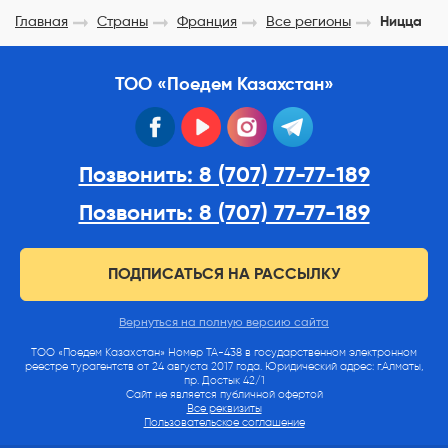
Главная
Страны
Франция
Все регионы
Ницца
ТОО «Поедем Казахстан»
facebook
youtube
instagram
telegram
Позвонить: 8 (707) 77-77-189
Позвонить: 8 (707) 77-77-189
ПОДПИСАТЬСЯ НА РАССЫЛКУ
Вернуться на полную версию сайта
ТОО «Поедем Казахстан» Номер ТА-438 в государственном электронном
реестре турагентств от 24 августа 2017 года. Юридический адрес: г.Алматы,
пр. Достык 42/1
Сайт не является публичной офертой
Все реквизиты
Пользовательское соглашение