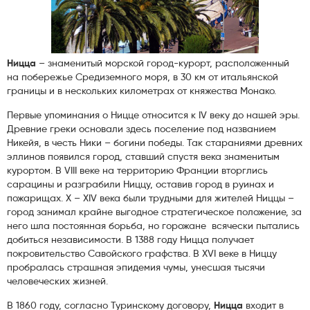
Ницца
– знаменитый морской город-курорт, расположенный
на побережье Средиземного моря, в 30 км от итальянской
границы и в нескольких километрах от княжества Монако.
Первые упоминания о Ницце относится к IV веку до нашей эры.
Древние греки основали здесь поселение под названием
Никейя, в честь Ники – богини победы. Так стараниями древних
эллинов появился город, ставший спустя века знаменитым
курортом. В VIII веке на территорию Франции вторглись
сарацины и разграбили Ниццу, оставив город в руинах и
пожарищах. X – XIV века были трудными для жителей Ниццы –
город занимал крайне выгодное стратегическое положение, за
него шла постоянная борьба, но горожане всячески пытались
добиться независимости. В 1388 году Ницца получает
покровительство Савойского графства. В XVI веке в Ниццу
пробралась страшная эпидемия чумы, унесшая тысячи
человеческих жизней.
В 1860 году, согласно Туринскому договору,
Ницца
входит в