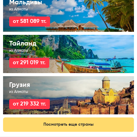
Мальдивы
из Алматы
от 581 089 тг.
Тайланд
из Алматы
от 291 019 тг.
Грузия
из Алматы
от 219 332 тг.
Посмотреть еще страны