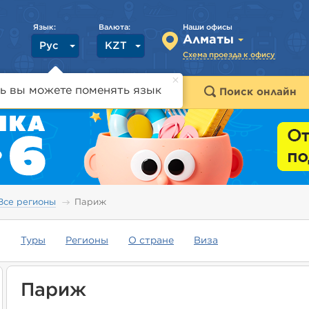
Язык:
Валюта:
Наши офисы
Алматы
Рус
KZT
Схема проезда к офису
ь вы можете поменять язык
траны
Горящие туры
Поиск онлайн
Все регионы
Париж
Туры
Регионы
О стране
Виза
Париж