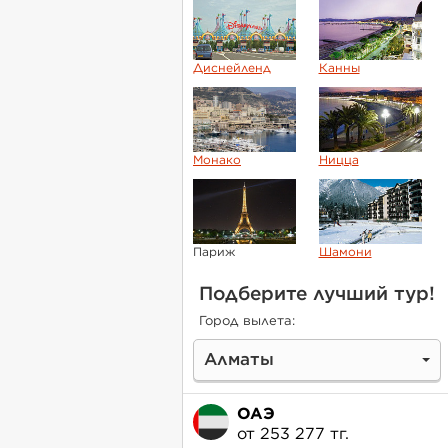
Диснейленд
Канны
Монако
Ницца
Париж
Шамони
Подберите лучший тур!
Город вылета:
Алматы
ОАЭ
от 253 277 тг.