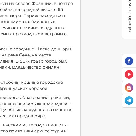
Больше горящих
ен на севере Франции, в центре
сейна, на средней высоте 65
внем моря. Париж находится в
ного климата: близость к
печивает наличие воздушных
аемых прохладными ветрами с
ан в середине III века до н. эры
 на реке Сене, на месте
ления. В 50-х годах город был
нами. Владычество римлян
 построены мощные городские
 французских королей.
ейского образования, религии,
ько «независимых» колледжей –
 учебные заведения на планете
ческих городов мира.
тическим из городов планеты –
ства памятники архитектуры и