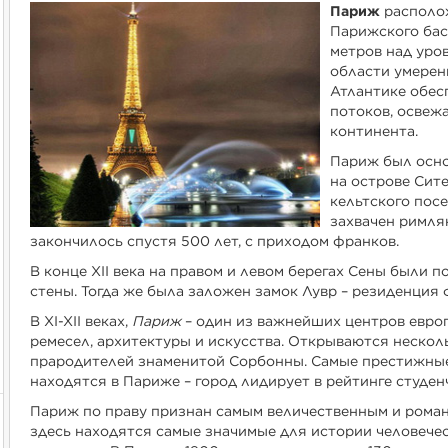
Париж
располож
Парижского бас
метров над уро
области умерен
Атлантике обес
потоков, освеж
континента.
Париж был основ
на острове Сите
кельтского посе
захвачен римля
закончилось спустя 500 лет, с приходом франков.
В конце XII века на правом и левом берегах Сены были
стены. Тогда же была заложен замок Лувр – резиденция
В XI-XII веках,
Париж
– один из важнейших центров европ
ремесел, архитектуры и искусства. Открываются нескол
прародителей знаменитой Сорбонны. Самые престижные
находятся в Париже – город лидирует в рейтинге студен
Париж по праву признан самым величественным и роман
здесь находятся самые значимые для истории человече