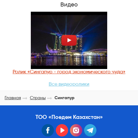
Видео
Ролик «Сингапур - город экономического чуда»
Все видеоролики
Главная
Страны
Сингапур
ТОО «Поедем Казахстан»
facebook
youtube
instagram
telegram