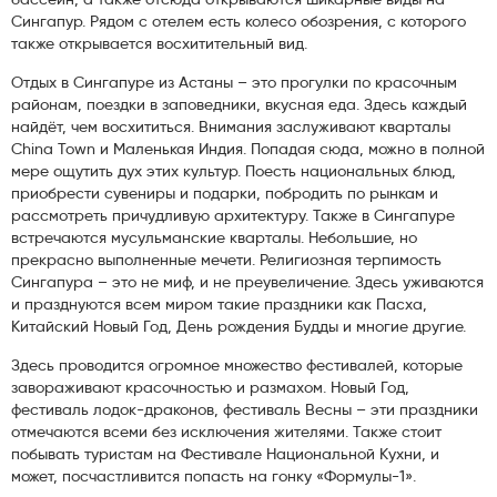
Сингапур. Рядом с отелем есть колесо обозрения, с которого
также открывается восхитительный вид.
Отдых в Сингапуре из Астаны – это прогулки по красочным
районам, поездки в заповедники, вкусная еда. Здесь каждый
найдёт, чем восхититься. Внимания заслуживают кварталы
China Town и Маленькая Индия. Попадая сюда, можно в полной
мере ощутить дух этих культур. Поесть национальных блюд,
приобрести сувениры и подарки, побродить по рынкам и
рассмотреть причудливую архитектуру. Также в Сингапуре
встречаются мусульманские кварталы. Небольшие, но
прекрасно выполненные мечети. Религиозная терпимость
Сингапура – это не миф, и не преувеличение. Здесь уживаются
и празднуются всем миром такие праздники как Пасха,
Китайский Новый Год, День рождения Будды и многие другие.
Здесь проводится огромное множество фестивалей, которые
завораживают красочностью и размахом. Новый Год,
фестиваль лодок-драконов, фестиваль Весны – эти праздники
отмечаются всеми без исключения жителями. Также стоит
побывать туристам на Фестивале Национальной Кухни, и
может, посчастливится попасть на гонку «Формулы-1».