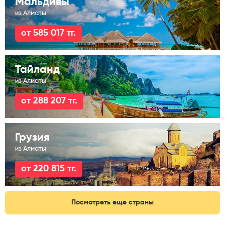
Мальдивы
из Алматы
от 585 017 тг.
Тайланд
из Алматы
от 288 207 тг.
Грузия
из Алматы
от 220 815 тг.
Посмотреть еще страны