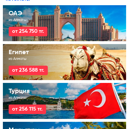
ОАЭ
из Алматы
от 254 750 тг.
Египет
из Алматы
от 236 588 тг.
Турция
из Алматы
от 256 115 тг.