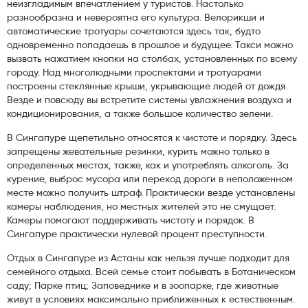
неизгладимым впечатлением у туристов. Настолько
разнообразна и невероятна его культура. Велорикши и
автоматические тротуары сочетаются здесь так, будто
одновременно попадаешь в прошлое и будущее. Такси можно
вызвать нажатием кнопки на столбах, установленных по всему
городу. Над многолюдными проспектами и тротуарами
построены стеклянные крыши, укрывающие людей от дождя.
Везде и повсюду вы встретите системы увлажнения воздуха и
кондиционирования, а также большое количество зелени.
В Сингапуре щепетильно относятся к чистоте и порядку. Здесь
запрещены жевательные резинки, курить можно только в
определенных местах, также, как и употреблять алкоголь. За
курение, выброс мусора или переход дороги в неположенном
месте можно получить штраф. Практически везде установлены
камеры наблюдения, но местных жителей это не смущает.
Камеры помогают поддерживать чистоту и порядок. В
Сингапуре практически нулевой процент преступности.
Отдых в Сингапуре из Астаны как нельзя лучше подходит для
семейного отдыха. Всей семье стоит побывать в Ботаническом
саду; Парке птиц; Заповеднике и в зоопарке, где животные
живут в условиях максимально приближенных к естественным.