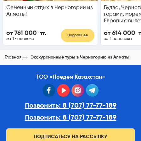
Семейный отдых в Черногории из
Будва, Черног
Алматы!
горами, море
Европы с выле
от 761 000 тг.
от 614 000 т
Подробнее
за 1 человека
за 1 человека
Главная
Экскурсионные туры в Черногорию из Алматы
ТОО «Поедем Казахстан»
facebook
youtube
instagram
telegram
Позвонить: 8 (707) 77-77-189
Позвонить: 8 (707) 77-77-189
ПОДПИСАТЬСЯ НА РАССЫЛКУ