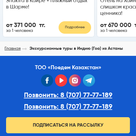
Shakira в Каире + пляжный отдых
Отель на Хайн
в Шарме!
слишком краси
ценника!
от 371 000 тг.
от 670 000 т
Подробнее
за 1 человека
за 1 человека
Главная
Экскурсионные туры в Индию (Гоа) из Астаны
ТОО «Поедем Казахстан»
facebook
youtube
instagram
telegram
Позвонить: 8 (707) 77-77-189
Позвонить: 8 (707) 77-77-189
ПОДПИСАТЬСЯ НА РАССЫЛКУ