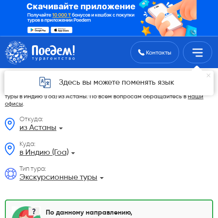
Поиск туров
Контакты
Экскурсионные туры из Астаны в 2026 году
Здесь вы можете поменять язык
На данной странице мы разместили самые выгодные Экскурсионные
туры в Индию (Гоа) из Астаны. По всем вопросам обращайтесь в
наши
офисы
.
Откуда:
из Астаны
Куда:
в Индию (Гоа)
Тип тура:
Экскурсионные туры
По данному направлению,