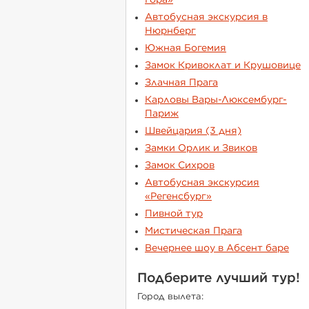
Гора»
Автобусная экскурсия в
Нюрнберг
Южная Богемия
Замок Кривоклат и Крушовице
Злачная Прага
Карловы Вары-Люксембург-
Париж
Швейцария (3 дня)
Замки Орлик и Звиков
Замок Сихров
Автобусная экскурсия
«Регенсбург»
Пивной тур
Мистическая Прага
Вечернее шоу в Абсент баре
Подберите лучший тур!
Город вылета: