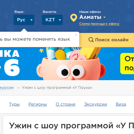
Язык:
Валюта:
Наши офисы
Алматы
Рус
KZT
Схема проезда к офису
ь вы можете поменять язык
траны
Горящие туры
Поиск онлайн
курсии
Ужин с шоу программой «У Паука»
Туры
Регионы
О стране
Экскурсии
Виза
Ужин с шоу программой «У П