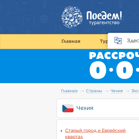
Здес
Главная
Туры
С
Главная
Страны
Чехия
Экс
Чехия
Старый город и Еврейский
квартал