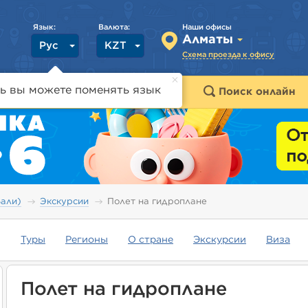
Язык:
Валюта:
Наши офисы
Алматы
Рус
KZT
Схема проезда к офису
ь вы можете поменять язык
траны
Горящие туры
Поиск онлайн
Бали)
Экскурсии
Полет на гидроплане
Туры
Регионы
О стране
Экскурсии
Виза
Полет на гидроплане