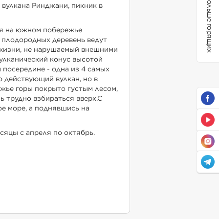
Больше горящих
 вулкана Ринджани, пикник в
я на южном побережье
 плодородных деревень ведут
жизни, не нарушаемый внешними
улканический конус высотой
 посередине - одна из 4 самых
о действующий вулкан, но в
жье горы покрыто густым лесом,
ь трудно взбираться вверх.С
е море, а поднявшись на
яцы с апреля по октябрь.