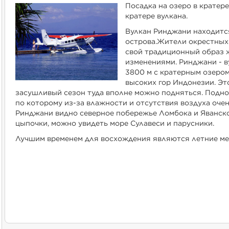
Посадка на озеро в кратере
кратере вулкана.
Вулкан Ринджани находитс
острова.Жители окрестных
свой традиционный образ 
изменениями. Ринджани - в
3800 м с кратерным озером
высоких гор Индонезии. Эт
засушливый сезон туда вполне можно подняться. Подно
по которому из-за влажности и отсутствия воздуха очен
Ринджани видно северное побережье Ломбока и Яванско
цыпочки, можно увидеть море Сулавеси и парусники.
Лучшим временем для восхождения являются летние мес