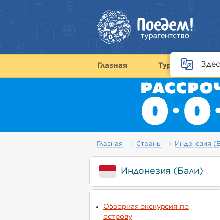
Здес
Главная
Туры
С
Главная
Страны
Индонезия (
Индонезия (Бали)
Обзорная экскурсия по
острову