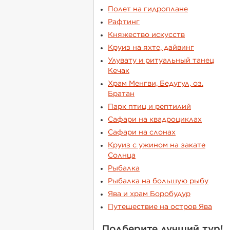
Полет на гидроплане
Рафтинг
Княжество искусств
Круиз на яхте, дайвинг
Улувату и ритуальный танец
Кечак
Храм Менгви, Бедугул, оз.
Братан
Парк птиц и рептилий
Сафари на квадроциклах
Сафари на слонах
Круиз с ужином на закате
Солнца
Рыбалка
Рыбалка на большую рыбу
Ява и храм Боробудур
Путешествие на остров Ява
Подберите лучший тур!