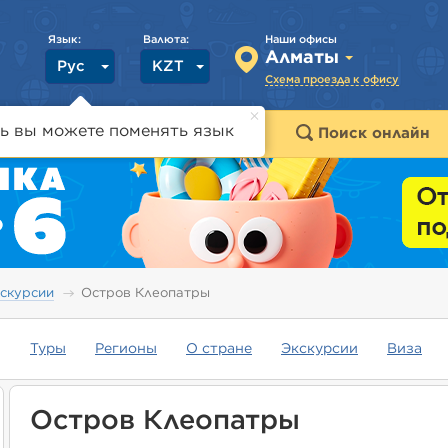
Язык:
Валюта:
Наши офисы
Алматы
Рус
KZT
Схема проезда к офису
ь вы можете поменять язык
траны
Горящие туры
Поиск онлайн
скурсии
Остров Клеопатры
Туры
Регионы
О стране
Экскурсии
Виза
Остров Клеопатры