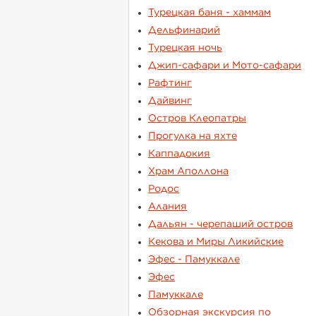
Турецкая баня - хаммам
Дельфинарий
Турецкая ночь
Джип-сафари и Мото-сафари
Рафтинг
Дайвинг
Остров Клеопатры
Прогулка на яхте
Каппадокия
Храм Аполлона
Родос
Алания
Дальян - черепаший остров
Кекова и Миры Ликийские
Эфес - Памуккале
Эфес
Памуккале
Обзорная экскурсия по