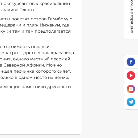
Больше горящих
т экскурсантов к красивейшим
 заливе Гекова.
исты посетят остров Гелиболу с
ещерами и пляж Инжекум, где
ку (и там и там предполагается
о в стоимость поездки,
еопатры. Царственная красавица
ония, однако местный песок ей
 из Северной Африки. Можно
каждая песчинка которого сияет,
олько в одном месте на Земле.
излежащие памятники древности