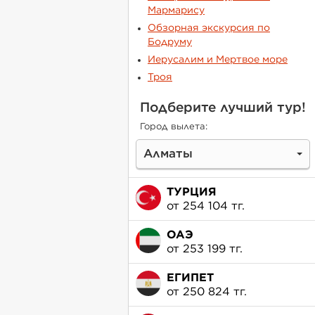
Мармарису
Обзорная экскурсия по
Бодруму
Иерусалим и Мертвое море
Троя
Подберите лучший тур!
Город вылета:
Алматы
ТУРЦИЯ
от 254 104 тг.
ОАЭ
от 253 199 тг.
ЕГИПЕТ
от 250 824 тг.