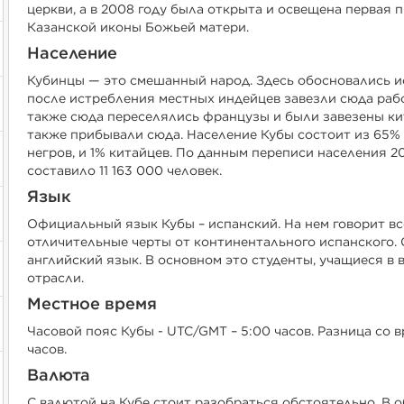
церкви, а в 2008 году была открыта и освещена первая 
Казанской иконы Божьей матери.
Население
Кубинцы — это смешанный народ. Здесь обосновались и
после истребления местных индейцев завезли сюда раб
также сюда переселялись французы и были завезены к
также прибывали сюда. Население Кубы состоит из 65% б
негров, и 1% китайцев. По данным переписи населения 2
составило 11 163 000 человек.
Язык
Официальный язык Кубы – испанский. На нем говорит всё
отличительные черты от континентального испанского. 
английский язык. В основном это студенты, учащиеся в 
отрасли.
Местное время
Часовой пояс Кубы - UTC/GMT – 5:00 часов. Разница со 
часов.
Валюта
С валютой на Кубе стоит разобраться обстоятельно. В 