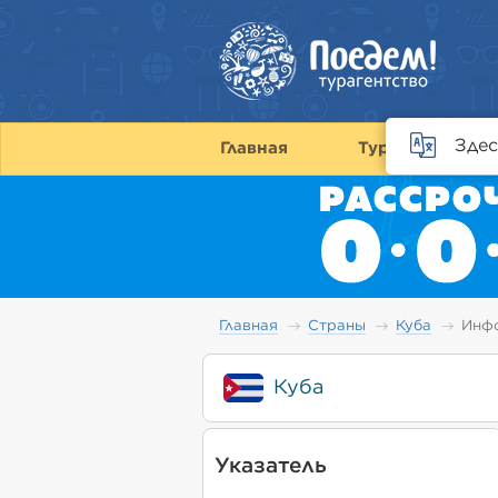
Здес
Главная
Туры
С
Главная
Страны
Куба
Инф
Куба
Указатель