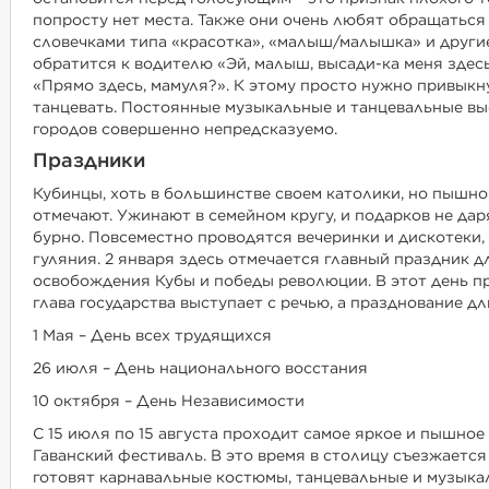
попросту нет места. Также они очень любят обращаться
словечками типа «красотка», «малыш/малышка» и другие
обратится к водителю «Эй, малыш, высади-ка меня здесь!
«Прямо здесь, мамуля?». К этому просто нужно привыкн
танцевать. Постоянные музыкальные и танцевальные вы
городов совершенно непредсказуемо.
Праздники
Кубинцы, хоть в большинстве своем католики, но пышно
отмечают. Ужинают в семейном кругу, и подарков не дар
бурно. Повсеместно проводятся вечеринки и дискотеки
гуляния. 2 января здесь отмечается главный праздник д
освобождения Кубы и победы революции. В этот день п
глава государства выступает с речью, а празднование д
1 Мая – День всех трудящихся
26 июля – День национального восстания
10 октября – День Независимости
С 15 июля по 15 августа проходит самое яркое и пышное
Гаванский фестиваль. В это время в столицу съезжается
готовят карнавальные костюмы, танцевальные и музыка