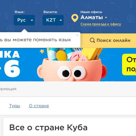
Язык:
Валюта:
Наши офисы
Алматы
Рус
KZT
Схема проезда к офису
ь вы можете поменять язык
траны
Горящие туры
Поиск онлайн
ормация
Туры
О стране
Все о стране Куба