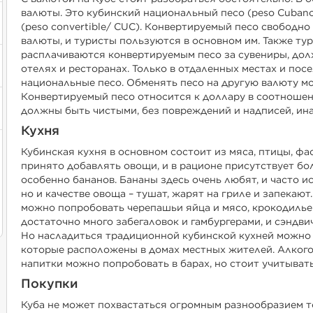
валюты. Это кубинский национальный песо (peso Cubano
(peso convertible/ CUC). Конвертируемый песо свободн
валюты, и туристы пользуются в основном им. Также ту
расплачиваются конвертируемым песо за сувениры, дол
отелях и ресторанах. Только в отдаленных местах и пос
национальные песо. Обменять песо на другую валюту мо
Конвертируемый песо относится к доллару в соотношени
должны быть чистыми, без повреждений и надписей, ина
Кухня
Кубинская кухня в основном состоит из мяса, птицы, фа
принято добавлять овощи, и в рационе присутствует бо
особенно бананов. Бананы здесь очень любят, и часто и
но и качестве овоща – тушат, жарят на гриле и запекают
можно попробовать черепашьи яйца и мясо, крокодилье 
достаточно много забегаловок и гамбургерами, и сэндвич
Но насладиться традиционной кубинской кухней можно в
которые расположены в домах местных жителей. Алког
напитки можно попробовать в барах, но стоит учитывать,
Покупки
Куба не может похвастаться огромным разнообразием то