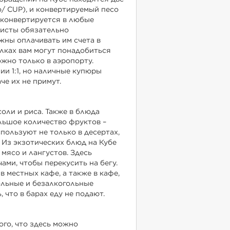
/ CUP), и конвертируемый песо
о конвертируется в любые
ристы обязательно
жны оплачивать им счета в
елках вам могут понадобиться
жно только в аэропорту.
и 1:1, но наличные купюры
че их не примут.
соли и риса. Также в блюда
льшое количество фруктов –
спользуют не только в десертах,
. Из экзотических блюд на Кубе
мясо и лангустов. Здесь
ами, чтобы перекусить на бегу.
 местных кафе, а также в кафе,
ольные и безалкогольные
 что в барах еду не подают.
го, что здесь можно