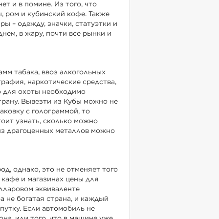
т и в помине. Из того, что
, ром и кубинский кофе. Также
ы – одежду, значки, статуэтки и
нем, в жару, почти все рынки и
амм табака, ввоз алкогольных
графия, наркотические средства,
о для охоты необходимо
трану. Вывезти из Кубы можно не
паковку с голограммой, то
оит узнать, сколько можно
 из драгоценных металлов можно
д, однако, это не отменяет того
в кафе и магазинах цены для
олларовом эквиваленте
ба не богатая страна, и каждый
путку. Если автомобиль не
на, или того, что в машине уже