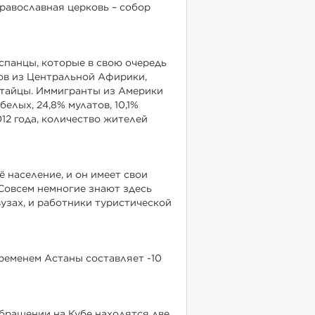
православная церковь – собор
спанцы, которые в свою очередь
ов из Центральной Афирики,
итайцы. Иммигранты из Америки
елых, 24,8% мулатов, 10,1%
012 года, количество жителей
 население, и он имеет свои
Совсем немногие знают здесь
вузах, и работники туристической
временем Астаны составляет -10
обращении на Кубе находятся две