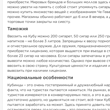
приобрести. Мировых брендов и больших моллов здесь не
можно увезти на память с собой стоит упомянуть сигары
можно купить множество вещей с изображением Че Гевар
прочее. Магазины обычно работают до 6 или 8 вечера, а д
торговые точки закрыты на сиесту.
Таможня
Ввозить на Кубу можно 200 сигарет, 50 сигар или 250 гр
напитков – не более 3 литров. Запрещены к ввозу порно
и огнестрельное оружие. Для оружия, предназначенног
приобрести лицензию, которая выдается при въезде в с
более 23 сигар на человека. Если сигары запечатаны в у
вывезти можно любое количество. Однако при вывозе ст
ввозить в свою страну. Культурные ценности и изделия
вывозить при наличии лицензии.
Национальные особенности
Кубинцы – это очень гостеприимный и дружелюбный наро
факта, что на туристах пытаются нажиться. На рынках, 
туристов измеряются в конвертируемых песо, а это в д
достаточно дорого, но удивляться не стоит, всё-таки Ку
пытается заработать ка может. Здесь принято довить по
остановится перед голосующим – это признак плохого то