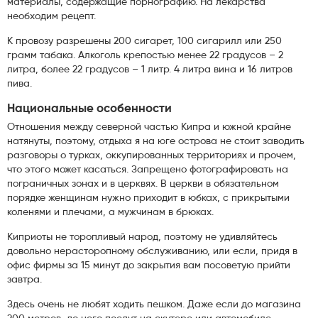
материалы, содержащие порнографию. На лекарства
необходим рецепт.
К провозу разрешены 200 сигарет, 100 сигарилл или 250
грамм табака. Алкоголь крепостью менее 22 градусов – 2
литра, более 22 градусов – 1 литр. 4 литра вина и 16 литров
пива.
Национальные особенности
Отношения между северной частью Кипра и южной крайне
натянуты, поэтому, отдыха я на юге острова не стоит заводить
разговоры о турках, оккупированных территориях и прочем,
что этого может касаться. Запрещено фотографировать на
пограничных зонах и в церквях. В церкви в обязательном
порядке женщинам нужно приходит в юбках, с прикрытыми
коленями и плечами, а мужчинам в брюках.
Киприоты не торопливый народ, поэтому не удивляйтесь
довольно нерасторопному обслуживанию, или если, придя в
офис фирмы за 15 минут до закрытия вам посоветую прийти
завтра.
Здесь очень не любят ходить пешком. Даже если до магазина