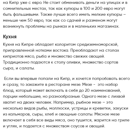
на Кипр уже с евро. Не стоит обменивать деньги на улицах и в
сомнительных местах, так как купюры в 100 и 200 евро могут
быть фальшивыми. Также лучше всего иметь мелкие купюры –
меньше чем 50 евро, так как со сдачей и разменом могут
возникнуть проблемы на рынках и в маленьких магазинах.
Кухня
Кухня на Кипре обладает колоритом средиземноморской,
приправленной нотками востока. Преобладают на столах
киприотов мясо, рыба и множество свежих овощей.
Традиционно подаются к столу оливки, множество сортов
сыра, и салаты.
Если вы впервые попали на Кипр, и хочется попробовать всего
и сразу, то закажите в ресторане мезе. Мезе - это набор
блюд, который может включать в себя до 20 наименований,
порции небольшие, но разнообразные. Одного мезе с лихвой
хватит на двоих человек. Например, рыбное мезе – это
несколько видов рыбы, моллюски, устрицы и креветки, закуски
из кальмаров, сыры, хлеб и овощные салаты. Мясное мезе
включает в себя все виды мяса, оно тушится, жарится на гриле
и углях, и подается с множеством соусов и овощей.