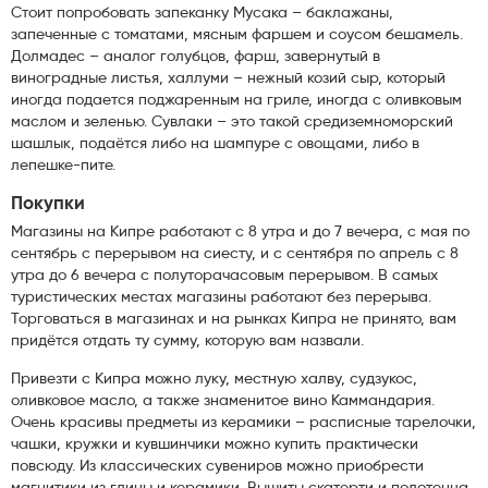
Стоит попробовать запеканку Мусака – баклажаны,
запеченные с томатами, мясным фаршем и соусом бешамель.
Долмадес – аналог голубцов, фарш, завернутый в
виноградные листья, халлуми – нежный козий сыр, который
иногда подается поджаренным на гриле, иногда с оливковым
маслом и зеленью. Сувлаки – это такой средиземноморский
шашлык, подаётся либо на шампуре с овощами, либо в
лепешке-пите.
Покупки
Магазины на Кипре работают с 8 утра и до 7 вечера, с мая по
сентябрь с перерывом на сиесту, и с сентября по апрель с 8
утра до 6 вечера с полуторачасовым перерывом. В самых
туристических местах магазины работают без перерыва.
Торговаться в магазинах и на рынках Кипра не принято, вам
придётся отдать ту сумму, которую вам назвали.
Привезти с Кипра можно луку, местную халву, судзукос,
оливковое масло, а также знаменитое вино Каммандария.
Очень красивы предметы из керамики – расписные тарелочки,
чашки, кружки и кувшинчики можно купить практически
повсюду. Из классических сувениров можно приобрести