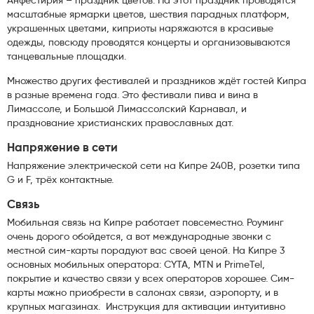
Анфестирия – праздник цветов. На этот праздник проводятся
масштабные ярмарки цветов, шествия парадных платформ,
украшенных цветами, киприоты наряжаются в красивые
одежды, повсюду проводятся концерты и организовываются
танцевальные площадки.
Множество других фестивалей и праздников ждёт гостей Кипра
в разные времена года. Это фестивали пива и вина в
Лимассоле, и Большой Лимассолский Карнавал, и
празднование христианских православных дат.
Напряжение в сети
Напряжение электрической сети на Кипре 240В, розетки типа
G и F, трёх контактные.
Связь
Мобильная связь на Кипре работает повсеместно. Роуминг
очень дорого обойдется, а вот международные звонки с
местной сим-карты порадуют вас своей ценой. На Кипре 3
основных мобильных оператора: CYTA, MTN и PrimeTel,
покрытие и качество связи у всех операторов хорошее. Сим-
карты можно приобрести в салонах связи, аэропорту, и в
крупных магазинах. Инструкция для активации интуитивно