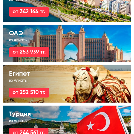
от 342 164 тг.
ОАЭ
из Алматы
от 253 939 тг.
Египет
из Алматы
от 252 510 тг.
Турция
из Алматы
от 244 561 тг.