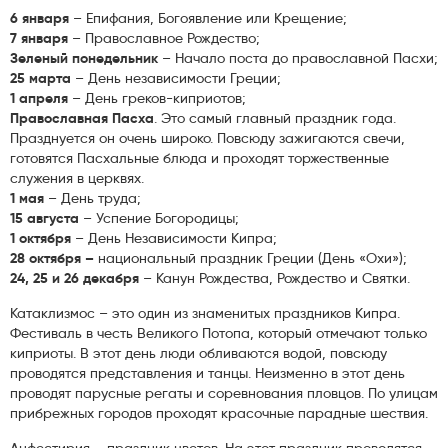
6 января
– Епифания, Богоявление или Крещение;
7 января
– Православное Рождество;
Зеленый понедельник
– Начало поста до православной Пасхи;
25 марта
– День независимости Греции;
1 апреля
– День греков-киприотов;
Православная Пасха
. Это самый главный праздник года.
Празднуется он очень широко. Повсюду зажигаются свечи,
готовятся Пасхальные блюда и проходят торжественные
служения в церквях.
1 мая
– День труда;
15 августа
– Успение Богородицы;
1 октября
– День Независимости Кипра;
28 октября
–
национальный праздник Греции (День «Охи»);
24, 25 и 26 декабря
– Канун Рождества, Рождество и Святки.
Катаклизмос – это один из знаменитых праздников Кипра.
Фестиваль в честь Великого Потопа, который отмечают только
киприоты. В этот день люди обливаются водой, повсюду
проводятся представления и танцы. Неизменно в этот день
проводят парусные регаты и соревнования пловцов. По улицам
прибрежных городов проходят красочные парадные шествия.