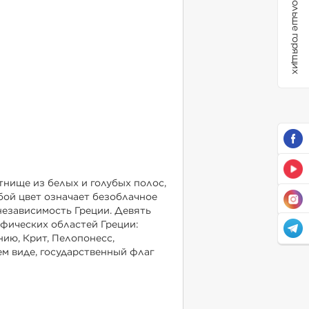
Больше горящих
нище из белых и голубых полос,
убой цвет означает безоблачное
независимость Греции. Девять
афических областей Греции:
ию, Крит, Пелопонесс,
ем виде, государственный флаг