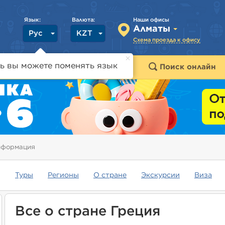
Язык:
Валюта:
Наши офисы
Алматы
Рус
KZT
Схема проезда к офису
ь вы можете поменять язык
траны
Горящие туры
Поиск онлайн
нформация
Туры
Регионы
О стране
Экскурсии
Виза
Все о стране Греция