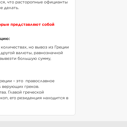
ется, что расторопные официанты
е делать.
орые представляют собой
ецию:
количествах, но вывоз из Греции
 другой валюты, равнозначной
 вывезти большую сумму,
реции – это православное
 верующих греков.
тва. Главой греческой
оп, его резиденция находится в