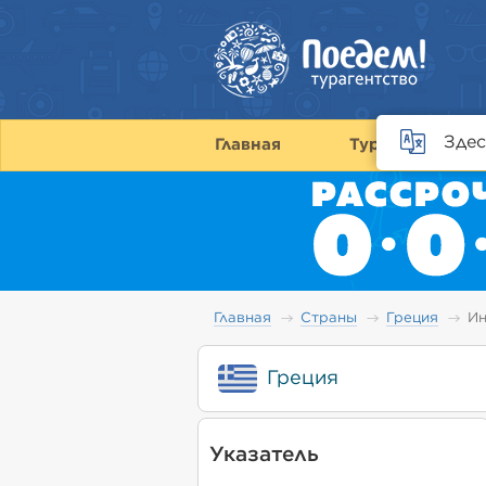
Здес
Главная
Туры
С
Главная
Страны
Греция
И
Греция
Указатель