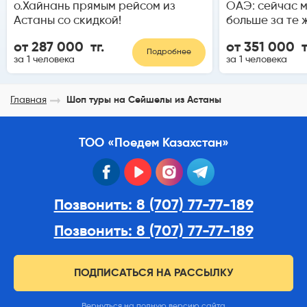
о.Хайнань прямым рейсом из
ОАЭ: сейчас 
Астаны со скидкой!
больше за те 
от 287 000 тг.
от 351 000 т
Подробнее
за 1 человека
за 1 человека
Главная
Шоп туры на Сейшелы из Астаны
ТОО «Поедем Казахстан»
facebook
youtube
instagram
telegram
Позвонить: 8 (707) 77-77-189
Позвонить: 8 (707) 77-77-189
ПОДПИСАТЬСЯ НА РАССЫЛКУ
Вернуться на полную версию сайта