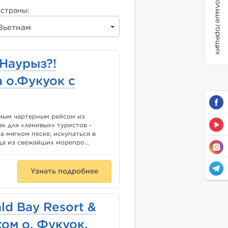
Больше горящих
страны:
Вьетнам
 Наурыз?!
 о.Фукуок с
ямым чартерным рейсом из
к для «ленивых» туристов -
а мягком песке, искупаться в
а из свежайших морепро...
Узнать подробнее
ld Bay Resort &
ком о. Фукуок,