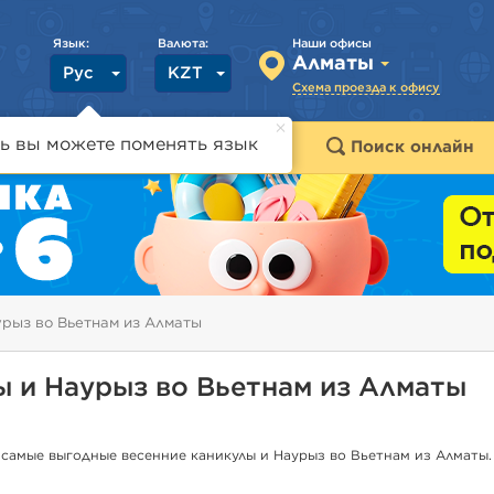
Язык:
Валюта:
Наши офисы
Алматы
Рус
KZT
Схема проезда к офису
ь вы можете поменять язык
траны
Горящие туры
Поиск онлайн
урыз во Вьетнам из Алматы
ы и Наурыз во Вьетнам из Алматы
самые выгодные весенние каникулы и Наурыз во Вьетнам из Алматы.