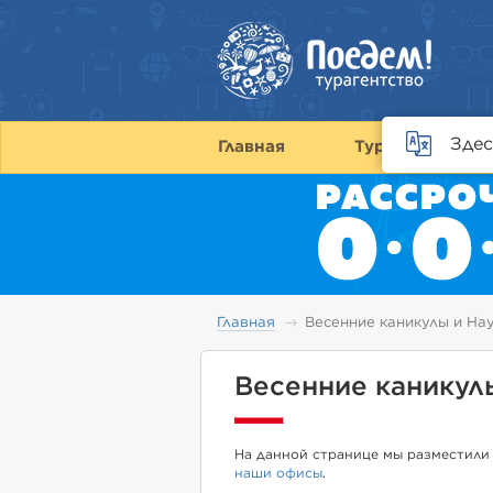
Здес
Главная
Туры
С
Главная
Весенние каникулы и На
Весенние каникул
На данной странице мы разместили 
наши офисы
.