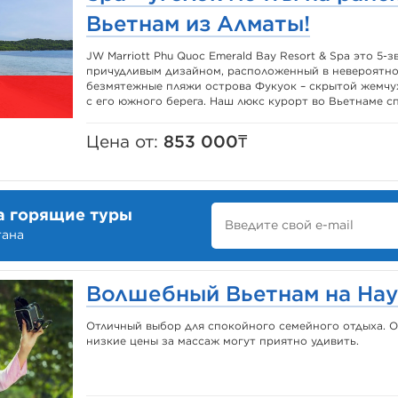
Вьетнам из Алматы!
JW Marriott Phu Quoc Emerald Bay Resort & Spa это 5-
причудливым дизайном, расположенный в невероятно
безмятежные пляжи острова Фукуок – скрытой жемч
с его южного берега. Наш люкс курорт во Вьетнаме сп
Цена от:
853 000₸
а горящие туры
тана
Волшебный Вьетнам на Нау
Отличный выбор для спокойного семейного отдыха. 
низкие цены за массаж могут приятно удивить.