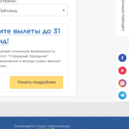
Больше горящих
страны:
Тайланд
ите вылеты до 31
нд!
длагаем отличную возможность
этот "страшный праздник"
размахом и всегда очень весело!
ин...
Узнать подробнее
Скачивайте наше приложение