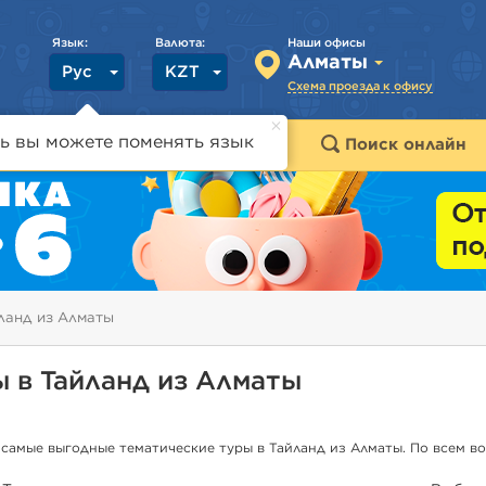
Язык:
Валюта:
Наши офисы
Алматы
Рус
KZT
Схема проезда к офису
ь вы можете поменять язык
траны
Горящие туры
Поиск онлайн
йланд из Алматы
ы в Тайланд из Алматы
 самые выгодные тематические туры в Тайланд из Алматы. По всем 