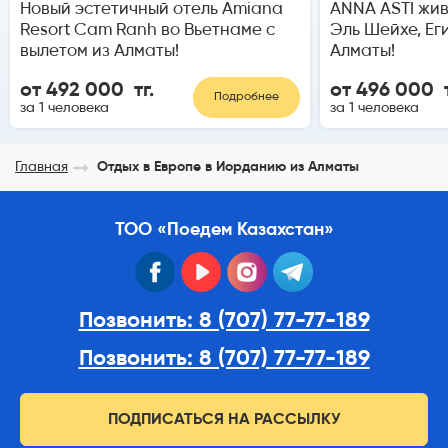
Новый эстетичный отель Amiana
ANNA ASTI жи
Resort Cam Ranh во Вьетнаме с
Эль Шейхе, Ег
вылетом из Алматы!
Алматы!
от 492 000 тг.
от 496 000 т
Подробнее
за 1 человека
за 1 человека
Главная
Отдых в Европе в Иорданию из Алматы
ТОО «Поедем Казахстан»
facebook
youtube
instagram
telegram
Позвонить: 8 (707) 77-77-189
Позвонить: 8 (707) 77-77-189
ПОДПИСАТЬСЯ НА РАССЫЛКУ