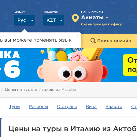
Язык:
Валюта:
Наши офисы
Алматы
Рус
KZT
Схема проезда к офису
ь вы можете поменять язык
траны
Горящие туры
Поиск онлайн
Цены на туры в Италию из Актобе
Туры
Регионы
О стране
Виза
Валюта
Ст
Цены на туры в Италию из Актоб