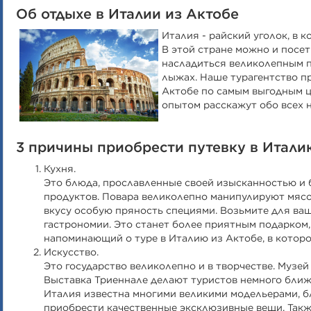
Об отдыхе в Италии из Актобе
Италия - райский уголок, в 
В этой стране можно и посет
насладиться великолепным п
лыжах. Наше турагентство п
Актобе по самым выгодным ц
опытом расскажут обо всех 
3 причины приобрести путевку в Итали
Кухня.
Это блюда, прославленные своей изысканностью и
продуктов. Повара великолепно манипулируют мясо
вкусу особую пряность специями. Возьмите для ваш
гастрономии. Это станет более приятным подарком,
напоминающий о туре в Италию из Актобе, в которо
Искусство.
Это государство великолепно и в творчестве. Музей
Выставка Триеннале делают туристов немного ближ
Италия известна многими великими модельерами, 
приобрести качественные эксклюзивные вещи. Так