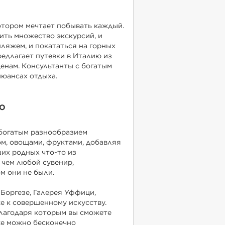
котором мечтает побывать каждый.
ить множество экскурсий, и
ляжем, и покататься на горных
редлагает путевки в Италию из
енам. Консультанты с богатым
нюансах отдыха.
ю
 богатым разнообразием
м, овощами, фруктами, добавляя
их родных что-то из
 чем любой сувенир,
м они не были.
 Боргезе, Галерея Уффици,
е к совершенному искусству.
благодаря которым вы сможете
же можно бесконечно