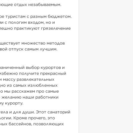
ающие отдых незабываемым.
оре туристам с разным бюджетом.
и с пологим входом, но и
пешно практикуют грязелечение
существует множество методов
свой отпуск самым лучшим.
граниченный выбор курортов и
еизбежно получите прекрасный
и массу развлекательных
дно из самых излюбленных
Но мы расскажем про самые
о желанию наши работники
у курорту.
тела и для души. Этот санаторий
огии. Кроме прочего, это
ных бассейнов, позволяющих