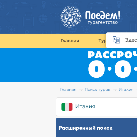
Здес
Главная
Туры
С
Главная
Поиск туров
Италия
Италия
Расширенный поиск