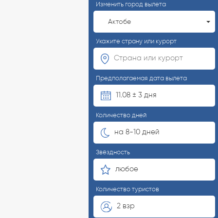
Изменить город вылета
Актобе
Укажите страну или курорт
Предполагаемая дата вылета
11.08 ± 3 дня
Количество дней
на 8-10 дней
Звёздность
любое
Количество туристов
2 взр