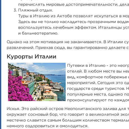
перечислять мировые достопримечательности, дел
Пляжный отдых.
Туры в Италию из Актобе позволят искупаться в м
Здесь вы не только насладитесь прозрачными водам
воспользуетесь лечебным эффектом. Итальянцы ус
и бальнеотерапию.
Однако на этом мотивация не заканчивается. В Италии 
развлечений. Приехав сюда, вы гарантированно делаете 
Курорты Италии
Путевки в Италию - это нео
отелей. В любом месте вы н
вид, комфортное побережье 
мероприятий. Сегодня это о
государств среди туристов. 
популярные места, однако п
проконсультируют по каждом
Искья. Это райский остров Неополитанского залива для 
окружает сосновый бор, что говорит о великолепной экол
местечко славится самым большим количеством термаль
немного оздоровиться и омолодиться.