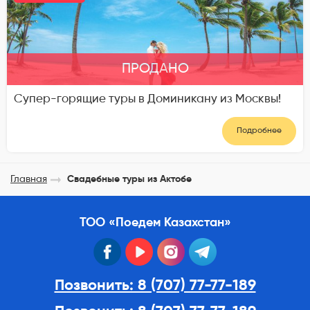
ПРОДАНО
Супер-горящие туры в Доминикану из Москвы!
Подробнее
Главная
Свадебные туры из Актобе
ТОО «Поедем Казахстан»
facebook
youtube
instagram
telegram
Позвонить: 8 (707) 77-77-189