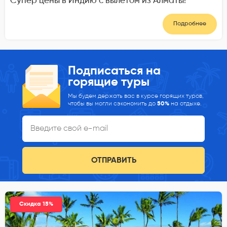
Супер цены в Индию с вылетом из Алматы!
Подробнее
Подписаться на
горящие туры
Мы будем держать вас в курсе горящих туров,
чтобы вы могли сэкономить до
50%
на отдыхе.
ОТПРАВИТЬ
Скидка 15%