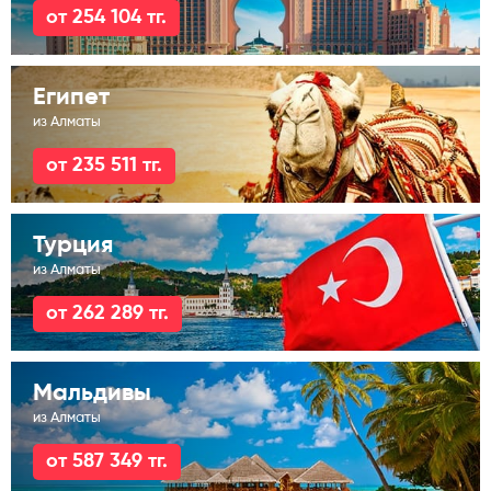
от 254 104 тг.
Египет
из Алматы
от 235 511 тг.
Турция
из Алматы
от 262 289 тг.
Мальдивы
из Алматы
от 587 349 тг.