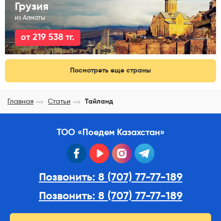
Грузия
из Алматы
от 219 538 тг.
Посмотреть еще страны
Главная
Статьи
Тайланд
ТОО «Поедем Казахстан»
facebook
youtube
instagram
telegram
Позвонить: 8 (707) 77-77-189
Позвонить: 8 (707) 77-77-189