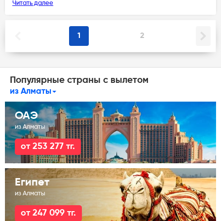
Читать далее
1
2
Популярные страны с вылетом
из Алматы
ОАЭ
из Алматы
от 253 277 тг.
Египет
из Алматы
от 247 099 тг.