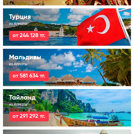
Турция
из Алматы
от 244 128 тг.
Мальдивы
из Алматы
от 581 634 тг.
Тайланд
из Алматы
от 291 292 тг.