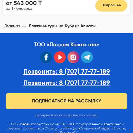
от 543 000 ₸
Подробнее
за 1 человека
Главная
Пляжные туры на Кубу из Алматы
ТОО «Поедем Казахстан»
facebook
youtube
instagram
telegram
Позвонить: 8 (707) 77-77-189
Позвонить: 8 (707) 77-77-189
ПОДПИСАТЬСЯ НА РАССЫЛКУ
Вернуться на полную версию сайта
ТОО «Поедем Казахстан» Номер ТА-438 в государственном электронном
реестре турагентств от 24 августа 2017 года. Юридический адрес: г.Алматы,
пр. Достык 42/1