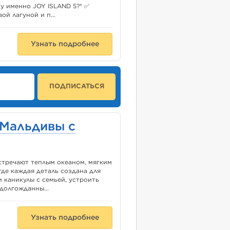
у именно JOY ISLAND 5?* ✅
й лагуной и п...
Узнать подробнее
ПОДПИСАТЬСЯ
 Мальдивы с
встречают теплым океаном, мягким
де каждая деталь создана для
и каникулы с семьей, устроить
долгожданны...
Узнать подробнее