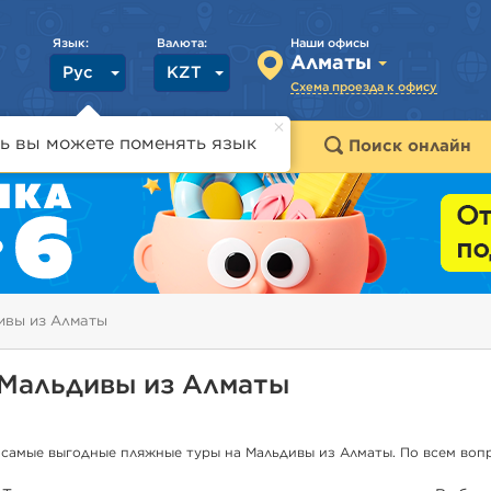
Язык:
Валюта:
Наши офисы
Алматы
Рус
KZT
Схема проезда к офису
ь вы можете поменять язык
траны
Горящие туры
Поиск онлайн
ивы из Алматы
Мальдивы из Алматы
 самые выгодные пляжные туры на Мальдивы из Алматы. По всем во