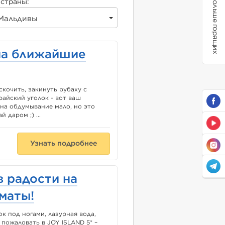
Больше горящих
страны:
Мальдивы
на ближайшие
скочить, закинуть рубаху с
райский уголок - вот ваш
 на обдумывание мало, но это
 даром ;) ...
Узнать подробнее
в радости на
маты!
к под ногами, лазурная вода,
пожаловать в JOY ISLAND 5* –