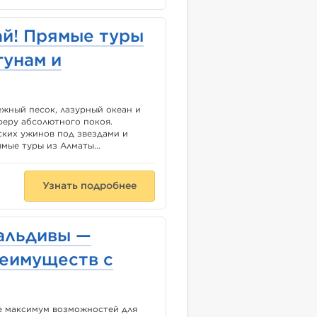
ай! Прямые туры
гунам и
ежный песок, лазурный океан и
феру абсолютного покоя.
ских ужинов под звездами и
мые туры из Алматы...
Узнать подробнее
альдивы —
еимуществ с
те максимум возможностей для