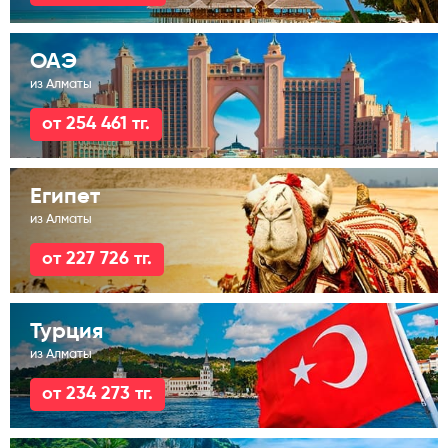
ОАЭ
из Алматы
от 254 461 тг.
Египет
из Алматы
от 227 726 тг.
Турция
из Алматы
от 234 273 тг.