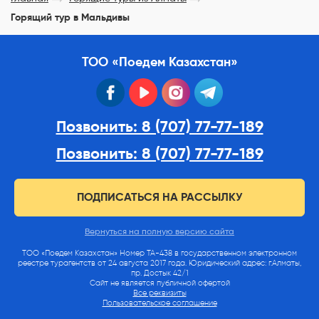
Горящий тур в Мальдивы
ТОО «Поедем Казахстан»
facebook
youtube
instagram
telegram
Позвонить: 8 (707) 77-77-189
Позвонить: 8 (707) 77-77-189
ПОДПИСАТЬСЯ НА РАССЫЛКУ
Вернуться на полную версию сайта
ТОО «Поедем Казахстан» Номер ТА-438 в государственном электронном
реестре турагентств от 24 августа 2017 года. Юридический адрес: г.Алматы,
пр. Достык 42/1
Сайт не является публичной офертой
Все реквизиты
Пользовательское соглашение