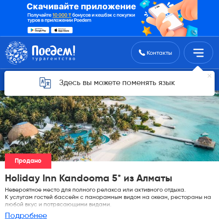
Поиск туров
Контакты
Горящие туры для Алматы
Здесь вы можете поменять язык
Продано
Holiday Inn Kandooma 5* из Алматы
Невероятное место для полного релакса или активного отдыха.
К услугам гостей бассейн с панорамным видом на океан, рестораны на
любой вкус и потрясающими видами.
Подробнее