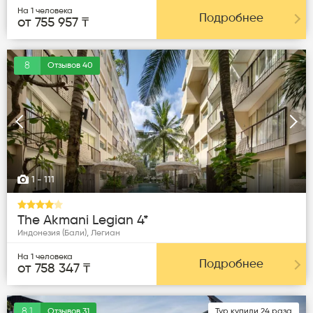
На 1 человека
Подробнее
от 755 957 ₸
8
Отзывов 40
Следующая
Пред
1
- 111
The Akmani Legian 4*
Индонезия (Бали), Легиан
На 1 человека
Подробнее
от 758 347 ₸
8.1
Отзывов 31
Тур купили 24 раза