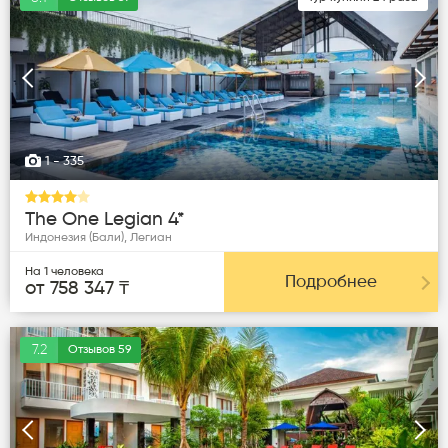
Следующая
Пред
1
- 335
The One Legian 4*
Индонезия (Бали), Легиан
На 1 человека
Подробнее
от 758 347 ₸
7.2
Отзывов 59
Следующая
Пред