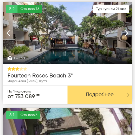
8.2
Отзывов 76
Тур купили 21 раз
Следующая
Пред
1
- 138
Fourteen Roses Beach 3*
Индонезия (Бали), Кута
На 1 человека
Подробнее
от 753 089 ₸
8.1
Отзывов 3