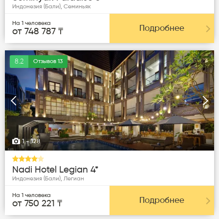
Индонезия (Бали), Семиньяк
На 1 человека
Подробнее
от 748 787 ₸
8.2
Отзывов 13
Следующая
Пред
1
- 128
Nadi Hotel Legian 4*
Индонезия (Бали), Легиан
На 1 человека
Подробнее
от 750 221 ₸