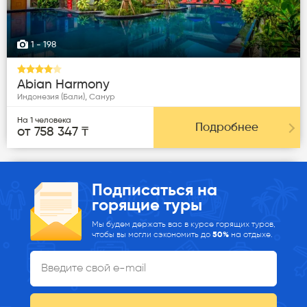
1
- 198
Abian Harmony
Индонезия (Бали), Санур
На 1 человека
Подробнее
от 758 347 ₸
Подписаться на
горящие туры
Мы будем держать вас в курсе горящих туров,
чтобы вы могли сэкономить до
50%
на отдыхе.