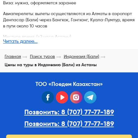
Виза: нужна, оформляется заранее
Авиаперелеты: вылеты осуществляются из Алматы в аэропорт
Денпасар (Бали) через Бангкок, Гонгконг, Куала-Лумпур, время
в пути около 10 часов
Местное время: (+2 часа Астаны)
Читать далее...
Главная
Поиск туров
Индонезия (Бали)
Цены на туры в Индонезию (Бали) из Астаны
ТОО «Поедем Казахстан»
facebook
youtube
instagram
telegram
Позвонить: 8 (707) 77-77-189
Позвонить: 8 (707) 77-77-189