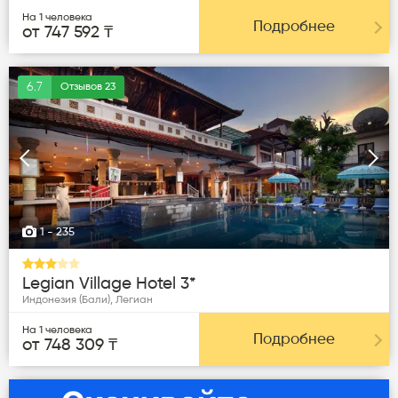
На 1 человека
Подробнее
от 747 592 ₸
6.7
Отзывов 23
Следующая
Пред
1
- 235
Legian Village Hotel 3*
Индонезия (Бали), Легиан
На 1 человека
Подробнее
от 748 309 ₸