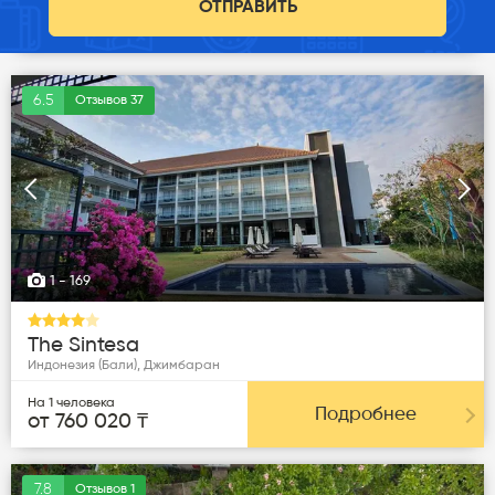
ОТПРАВИТЬ
6.5
Отзывов 37
Следующая
Пред
1
- 169
The Sintesa
Индонезия (Бали), Джимбаран
На 1 человека
Подробнее
от 760 020 ₸
7.8
Отзывов 1