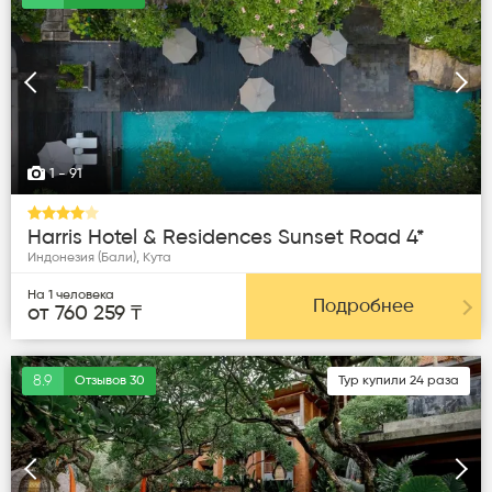
Следующая
Пред
1
- 91
Harris Hotel & Residences Sunset Road 4*
Индонезия (Бали), Кута
На 1 человека
Подробнее
от 760 259 ₸
8.9
Отзывов 30
Тур купили 24 раза
Следующая
Пред