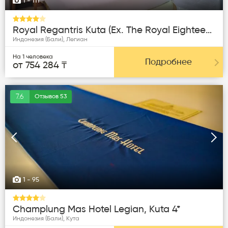
1
- 111
Royal Regantris Kuta (ex. The Royal Eighteen Resort And Spa) 4*
Индонезия (Бали), Легиан
На 1 человека
Подробнее
от 754 284 ₸
7.6
Отзывов 53
Следующая
Пред
1
- 95
Champlung Mas Hotel Legian, Kuta 4*
Индонезия (Бали), Кута