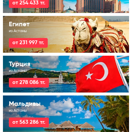
от 254 433 тг.
Египет
из Астаны
от 231 997 тг.
Турция
из Астаны
от 278 086 тг.
Мальдивы
из Астаны
от 563 286 тг.