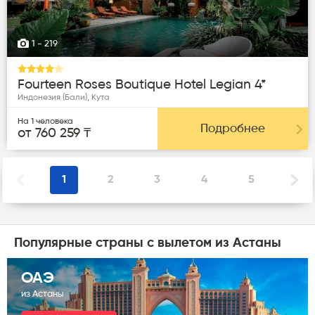
1
- 219
Fourteen Roses Boutique Hotel Legian 4*
Индонезия (Бали), Кута
На 1 человека
Подробнее
от 760 259 ₸
1
2
3
4
5
Популярные страны с вылетом
из Астаны
ОАЭ
из Астаны