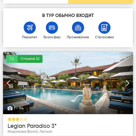
В ТУР ОБЫЧНО ВХОДИТ
Перелет
Трансфер
Проживание
Страховка
7.6
Отзывов 22
Следующая
Пред
1
- 94
Legian Paradiso 3*
Индонезия (Бали), Легиан