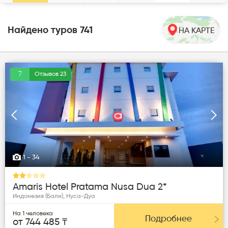
Найдено туров
741
НА КАРТЕ
7
Отзывов 23
Следующая
Пред
1
- 34
Amaris Hotel Pratama Nusa Dua 2*
Индонезия (Бали), Нуса-Дуа
На 1 человека
Подробнее
от 744 485 ₸