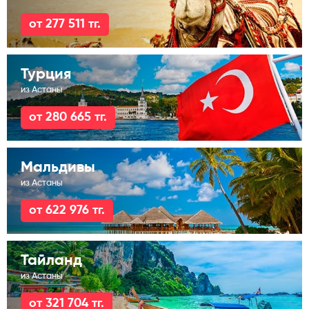
от 277 511 тг.
Турция
из Астаны
от 280 665 тг.
Мальдивы
из Астаны
от 622 976 тг.
Тайланд
из Астаны
от 321 704 тг.