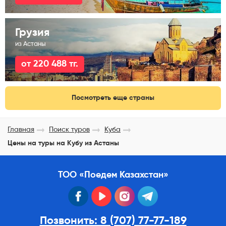
Грузия
из Астаны
от 220 488 тг.
Посмотреть еще страны
Главная
Поиск туров
Куба
Цены на туры на Кубу из Астаны
ТОО «Поедем Казахстан»
facebook
youtube
instagram
telegram
Позвонить: 8 (707) 77-77-189