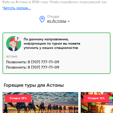
Кубу из Астаны в 2026 году. Чтобы подобрать подходящий тур
для отдыха на Кубе выберите дату поездки, курорт, категорию
Читать далее...
отеля, количество дней и тип питания. Стоимость туров указана
Откуда:
на одного человека при двухместном размещении. Узнать
из Астаны
подробности можно у наших менеджеров.
По данному направлению,
информацию по турам вы можете
уточнить у наших специалистов
Астана
Позвонить: 8 (707) 777-71-09
Позвонить: 8 (707) 777-71-09
Горящие туры
для Астаны
Скидка 25%
Скидка 16%