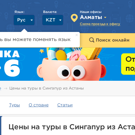
Язык:
Валюта:
Наши офисы
Алматы
Рус
KZT
Схема проезда к офису
ь вы можете поменять язык
траны
Горящие туры
Поиск онлайн
р
Цены на туры в Сингапур из Астаны
Туры
О стране
Статьи
Цены на туры в Сингапур из Аст