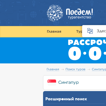
Здес
Главная
Туры
С
Главная
Поиск туров
Сингапу
Сингапур
Расширенный поиск