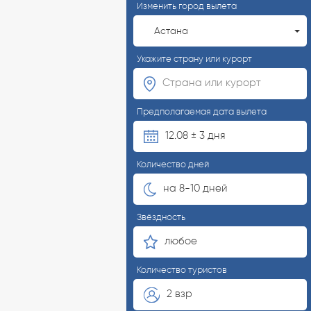
Изменить город вылета
Астана
Укажите страну или курорт
Предполагаемая дата вылета
12.08 ± 3 дня
Количество дней
на 8-10 дней
Звёздность
любое
Количество туристов
2 взр