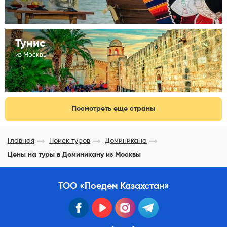
Тунис
из Москвы
Посмотреть еще страны
Главная
Поиск туров
Доминикана
Цены на туры в Доминикану из Москвы
ТОО «Поедем Казахстан»
facebook
youtube
instagram
telegram