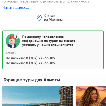
на путевки в Доминикану из Москвы в 2026 году. Чтобы
подобрать подходящий тур для отдыха в Доминикане выберите
Читать далее...
дату поездки, курорт, категорию отеля, количество дней и тип
Откуда:
питания. Стоимость туров указана на одного человека при
из Москвы
двухместном размещении. Узнать подробности можно у наших
менеджеров.
По данному направлению,
информацию по турам вы можете
уточнить у наших специалистов
Алматы
Позвонить: 8 (707) 77-77-189
Позвонить: 8 (707) 77-77-189
Горящие туры
для Алматы