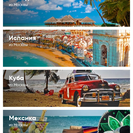
из Москвы
Испания
из Москвы
Куба
из Москвы
Мексика
из Москвы