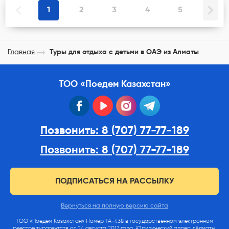
1
2
3
4
5
Главная
Туры для отдыха с детьми в ОАЭ из Алматы
ТОО «Поедем Казахстан»
facebook
youtube
instagram
telegram
Позвонить: 8 (707) 77-77-189
Позвонить: 8 (707) 77-77-189
ПОДПИСАТЬСЯ НА РАССЫЛКУ
Вернуться на полную версию сайта
ТОО «Поедем Казахстан» Номер ТА-438 в государственном электронном
реестре турагентств от 24 августа 2017 года. Юридический адрес: г.Алматы,