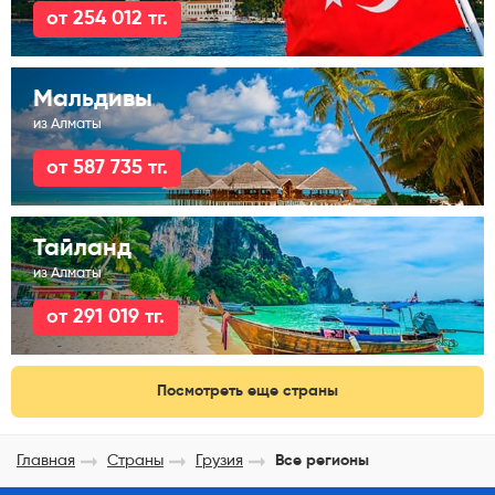
от 254 012 тг.
Мальдивы
из Алматы
от 587 735 тг.
Тайланд
из Алматы
от 291 019 тг.
Посмотреть еще страны
Главная
Страны
Грузия
Все регионы