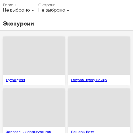
Регион:
О стране:
Не выбрано
Не выбрано
Экскурсии
Путраджая
Остров Пулау Пайяр
Заповедник орангутангов
Пещеры Бату