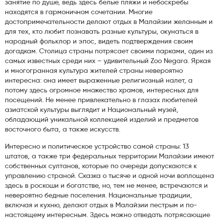
занятие по душе, ведь здесь белые пляжи и небоскребы
находятся в гармоничном сочетании. Многие
достопримечательности делают отдых в Малайзии желанным и
для тех, кто любит познавать разные культуры, окунаться в
народный фольклор и эпос, видеть подтверждения своим
догадкам. Столица страны потрясает своими парками, один из
самых известных среди них – удивительный Zoo Negara. Яркая
и многогранная культура жителей страны невероятно
интересна: она имеет выраженные религиозный налет, а
потому здесь огромное множество храмов, интересных для
посещений. Не менее привлекательно в глазах любителей
азиатской культуры выглядит и Национальный музей,
обладающий уникальной коллекцией изделий и предметов
восточного быта, а также искусств.
Интересно и политическое устройство самой страны: 13
штатов, а также три федеральных территории Малайзии имеют
собственных султанов, которые по очереди допускаются к
управлению страной. Сказка о тысяче и одной ночи воплощена
здесь в роскоши и богатстве, но, тем не менее, встречаются и
невероятно бедные поселения. Национальные традиции,
включая и кухню, делают отдых в Малайзии пестрым и по-
настоящему интересным. Здесь можно отведать потрясающие