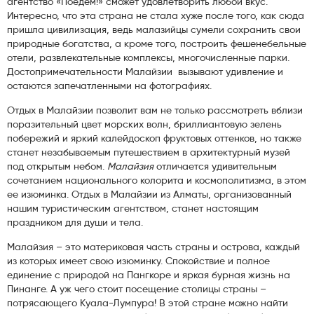
агентство «Поедем!» сможет удовлетворить любой вкус.
Интересно, что эта страна не стала хуже после того, как сюда
пришла цивилизация, ведь малазийцы сумели сохранить свои
природные богатства, а кроме того, построить фешенебельные
отели, развлекательные комплексы, многочисленные парки.
Достопримечательности Малайзии вызывают удивление и
остаются запечатленными на фотографиях.
Отдых в Малайзии позволит вам не только рассмотреть вблизи
поразительный цвет морских волн, бриллиантовую зелень
побережий и яркий калейдоскоп фруктовых оттенков, но также
станет незабываемым путешествием в архитектурный музей
под открытым небом.
Малайзия
отличается удивительным
сочетанием национального колорита и космополитизма, в этом
ее изюминка. Отдых в Малайзии из Алматы, организованный
нашим туристическим агентством, станет настоящим
праздником для души и тела.
Малайзия – это материковая часть страны и острова, каждый
из которых имеет свою изюминку. Спокойствие и полное
единение с природой на Пангкоре и яркая бурная жизнь на
Пинанге. А уж чего стоит посещение столицы страны –
потрясающего Куала-Лумпура! В этой стране можно найти