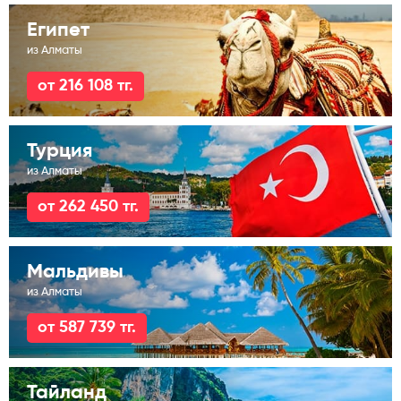
Египет
из Алматы
от 216 108 тг.
Турция
из Алматы
от 262 450 тг.
Мальдивы
из Алматы
от 587 739 тг.
Тайланд