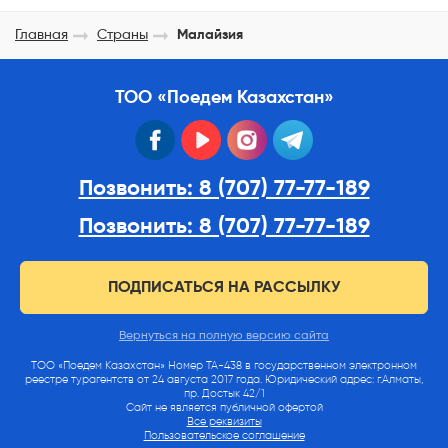
Главная
Страны
Малайзия
ТОО «Поедем Казахстан»
facebook
youtube
instagram
telegram
Позвонить: 8 (707) 77-77-189
Позвонить: 8 (707) 77-77-189
ПОДПИСАТЬСЯ НА РАССЫЛКУ
Вернуться на полную версию сайта
ТОО «Поедем Казахстан» Номер ТА-438 в государственном электронном
реестре турагентств от 24 августа 2017 года. Юридический адрес: г.Алматы,
пр. Достык 42/1
Сайт не является публичной офертой
Все реквизиты
Пользовательское соглашение