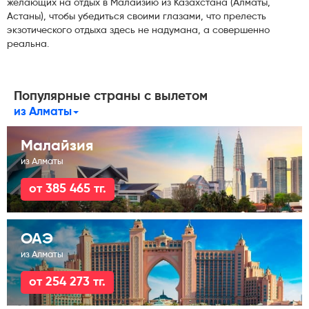
желающих на отдых в Малайзию из Казахстана (Алматы,
Астаны), чтобы убедиться своими глазами, что прелесть
экзотического отдыха здесь не надумана, а совершенно
реальна.
Популярные страны с вылетом
из Алматы
Малайзия
из Алматы
от 385 465 тг.
ОАЭ
из Алматы
от 254 273 тг.