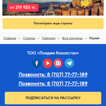
от 219 925 тг.
Посмотреть еще страны
Главная
Страны
Тайланд
Все регионы
Пхукет
ТОО «Поедем Казахстан»
facebook
youtube
instagram
telegram
Позвонить: 8 (707) 77-77-189
Позвонить: 8 (707) 77-77-189
ПОДПИСАТЬСЯ НА РАССЫЛКУ