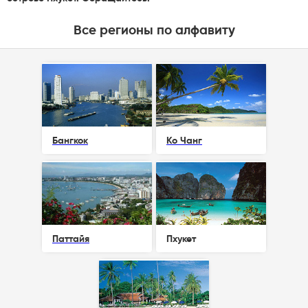
Все регионы по алфавиту
Бангкок
Ко Чанг
Паттайя
Пхукет