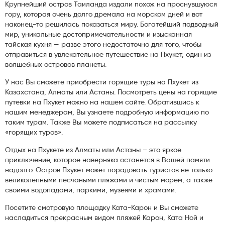
Крупнейший остров Таиланда издали похож на проснувшуюся
гору, которая очень долго дремала на морском дней и вот
наконец-то решилась показаться миру. Богатейший подводный
мир, уникальные достопримечательности и изысканная
тайская кухня — разве этого недостаточно для того, чтобы
отправиться в увлекательное путешествие на Пхукет, один из
волшебных островов планеты.
У нас Вы сможете приобрести горящие туры на Пхукет из
Казахстана, Алматы или Астаны. Посмотреть цены на горящие
путевки на Пхукет можно на нашем сайте. Обратившись к
нашим менеджерам, Вы узнаете подробную информацию по
таким турам. Также Вы можете подписаться на рассылку
«горящих туров».
Отдых на Пхукете из Алматы или Астаны – это яркое
приключение, которое наверняка останется в Вашей памяти
надолго. Остров Пхукет может порадовать туристов не только
великолепными песчаными пляжами и чистым морем, а также
своими водопадами, паркими, музеями и храмами.
Посетите смотровую площадку Ката-Карон и Вы сможете
насладиться прекрасным видом пляжей Карон, Ката Ной и