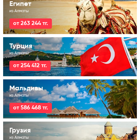
Египет
из Алматы
от 263 244 тг.
Турция
из Алматы
от 254 412 тг.
Мальдивы
из Алматы
от 586 468 тг.
Грузия
из Алматы