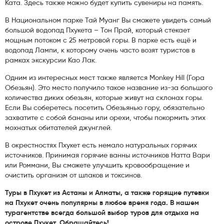
Ката. Здесь также можно будет купить сувениры на память.
В Национальном парке Тай Муанг Вы сможете увидеть самый
большой водопад Пхукета – Тон Прай, который стекает
мощным потоком с 25 метровой горы. В парке есть ещё и
водопад Лампи, к которому очень часто возят туристов в
рамках экскурсии Као Лак.
Одним из интересных мест также является Monkey Hill (Гора
Обезьян). Это место получило такое название из-за большого
количества диких обезьян, которые живут на склонах горы.
Если Вы соберетесь посетить Обезьянью гору, обязательно
захватите с собой бананы или орехи, чтобы покормить этих
мохнатых обитателей джунглей.
В окрестностях Пхукет есть немало натуральных горячих
источников. Принимая горячие ванны источников Натта Вари
или Роммани, Вы сможете улучшить кровообращение и
очистить организм от шлаков и токсинов.
Туры в Пхукет из Астаны и Алматы, а также горящие путевки
на Пхукет очень популярны в любое время года. В нашем
турагентстве всегда большой выбор туров для отдыха на
острове Пхукет. Обращайтесь!