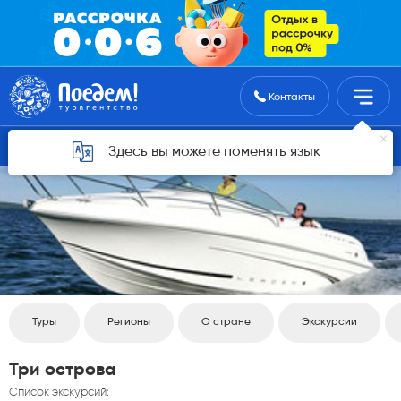
Поиск туров
Контакты
Вернуться назад
Здесь вы можете поменять язык
Туры
Регионы
О стране
Экскурсии
Три острова
Список экскурсий: