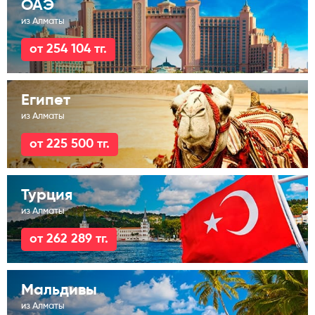
ОАЭ
из Алматы
от 254 104 тг.
Египет
из Алматы
от 225 500 тг.
Турция
из Алматы
от 262 289 тг.
Мальдивы
из Алматы