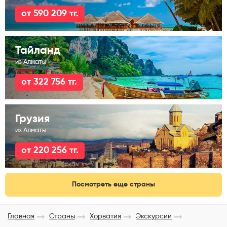
от 590 209 тг.
Тайланд
из Алматы
от 322 756 тг.
Грузия
из Алматы
от 220 256 тг.
Посмотреть еще страны
Главная
Страны
Хорватия
Экскурсии