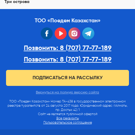
Три острова
ТОО «Поедем Казахстан»
facebook
youtube
instagram
telegram
Позвонить: 8 (707) 77-77-189
Позвонить: 8 (707) 77-77-189
ПОДПИСАТЬСЯ НА РАССЫЛКУ
Вернуться на полную версию сайта
ТОО «Поедем Казахстан» Номер ТА-438 в государственном электронном
реестре турагентств от 24 августа 2017 года. Юридический адрес: г.Алматы,
пр. Достык 42/1
Сайт не является публичной офертой
Все реквизиты
Пользовательское соглашение