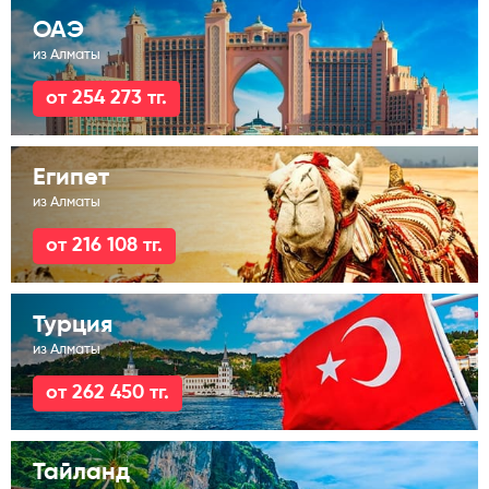
ОАЭ
из Алматы
от 254 273 тг.
Египет
из Алматы
от 216 108 тг.
Турция
из Алматы
от 262 450 тг.
Тайланд