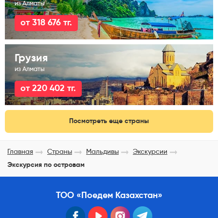
из Алматы
от 318 676 тг.
Грузия
из Алматы
от 220 402 тг.
Посмотреть еще страны
Главная
Страны
Мальдивы
Экскурсии
Экскурсия по островам
ТОО «Поедем Казахстан»
facebook
youtube
instagram
telegram