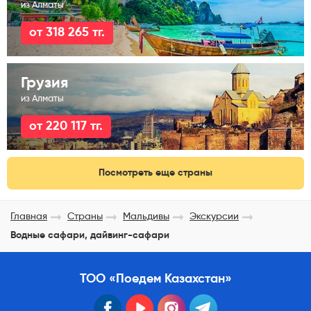
из Алматы
от 318 265 тг.
Грузия
из Алматы
от 220 117 тг.
Посмотреть еще страны
Главная
Страны
Мальдивы
Экскурсии
Водные сафари, дайвинг-сафари
ТОО «Поедем Казахстан»
facebook
youtube
instagram
telegram