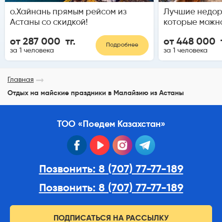
о.Хайнань прямым рейсом из
Лучшие недор
Астаны со скидкой!
которые можн
от 287 000 тг.
от 448 000 т
Подробнее
за 1 человека
за 1 человека
Главная
Отдых на майские праздники в Малайзию из Астаны
ТОО «Поедем Казахстан»
facebook
youtube
instagram
telegram
Позвонить: 8 (707) 77-77-189
Позвонить: 8 (707) 77-77-189
ПОДПИСАТЬСЯ НА РАССЫЛКУ