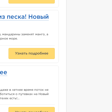
из песка! Новый
, мандарины заменят манго, а
урное море.
Узнать подробнее
нее
даже в летнее время поток не
ботиться о путевках на Новый
елях есть!...