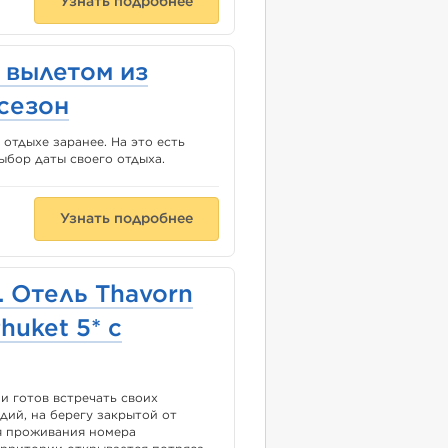
Узнать подробнее
с вылетом из
сезон
 отдыхе заранее. На это есть
выбор даты своего отдыха.
Узнать подробнее
. Отель Thavorn
huket 5* с
и готов встречать своих
дий, на берегу закрытой от
ля проживания номера