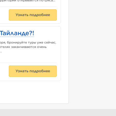
ерритории открывается потряса...
Узнать подробнее
Тайланде?!
оря, бронируйте туры уже сейчас,
отелях заканчиваются очень
..
Узнать подробнее