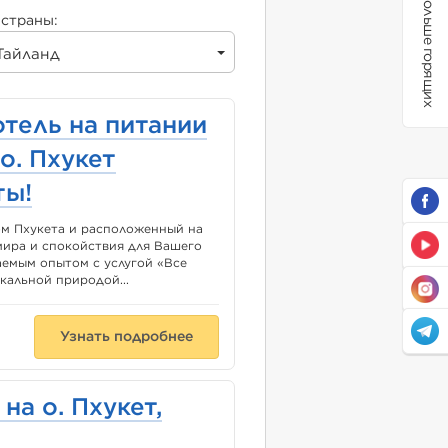
Больше горящих
страны:
Тайланд
 отель на питании
о. Пхукет
ты!
 Пхукета и расположенный на
мира и спокойствия для Вашего
ваемым опытом с услугой «Все
кальной природой...
Узнать подробнее
на о. Пхукет,