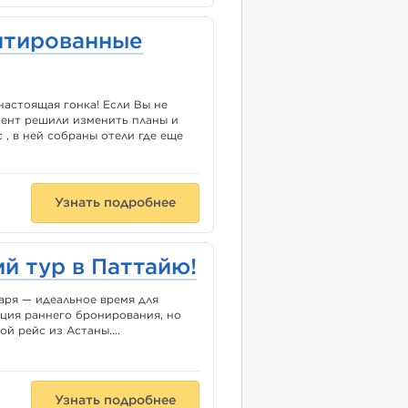
антированные
 настоящая гонка! Если Вы не
мент решили изменить планы и
 , в ней собраны отели где еще
Узнать подробнее
ий тур в Паттайю!
варя — идеальное время для
кция раннего бронирования, но
й рейс из Астаны....
Узнать подробнее