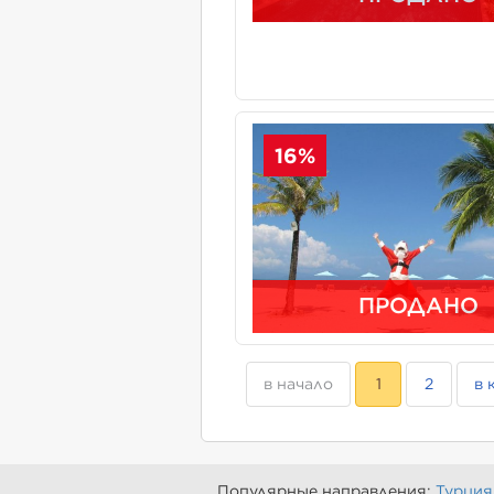
16%
ПРОДАНО
в начало
1
2
в 
Популярные направления:
Турция