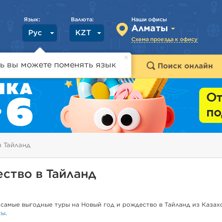
Язык:
Валюта:
Наши офисы
Алматы
Рус
KZT
Схема проезда к офису
ь вы можете поменять язык
траны
Горящие туры
Поиск онлайн
в Тайланд
ество в Тайланд
самые выгодные туры на Новый год и рождество в Тайланд из Казахс
сы
.