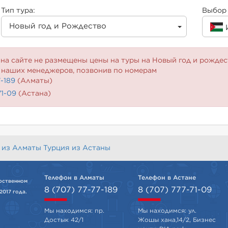
Тип тура:
Выбор 
Новый год и Рождество
на сайте не размещены цены на туры на Новый год и рождес
 наших менеджеров, позвонив по номерам
7-189
(Алматы)
71-09
(Астана)
 из Алматы
Турция из Астаны
Телефон в Алматы
Телефон в Астане
рственном
8 (707) 77-77-189
8 (707) 777-71-09
2017 года.
Мы находимся: пр.
Мы находимся: ул.
Достык 42/1
Жошы хана,14/2, Бизнес