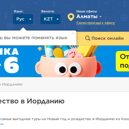
Язык:
Валюта:
Наши офисы
Алматы
Рус
KZT
Схема проезда к офису
ь вы можете поменять язык
траны
Горящие туры
Поиск онлайн
 в Иорданию
ество в Иорданию
самые выгодные туры на Новый год и рождество в Иорданию из Каза
сы
.