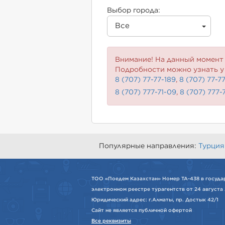
Выбор города:
Все
Внимание! На данный момент 
Подробности можно узнать у
8 (707) 77-77-189
,
8 (707) 77-7
8 (707) 777-71-09
,
8 (707) 777-
Популярные направления:
Турция
ТОО «Поедем Казахстан» Номер ТА-438 в госуда
электронном реестре турагентств от 24 августа 
Юридический адрес: г.Алматы, пр. Достык 42/1
Сайт не является публичной офертой
Все реквизиты