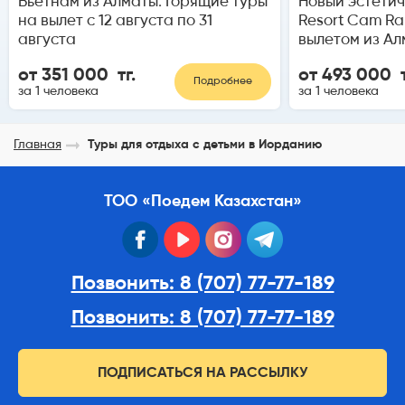
Вьетнам из Алматы. Горящие туры
Новый эстетич
на вылет с 12 августа по 31
Resort Cam Ra
августа
вылетом из Ал
от 351 000 тг.
от 493 000 т
Подробнее
за 1 человека
за 1 человека
Главная
Туры для отдыха с детьми в Иорданию
ТОО «Поедем Казахстан»
facebook
youtube
instagram
telegram
Позвонить: 8 (707) 77-77-189
Позвонить: 8 (707) 77-77-189
ПОДПИСАТЬСЯ НА РАССЫЛКУ