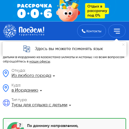
Поиск туров
Контакты
Туры для отдыха с детьми из Казахстана
Здесь вы можете поменять язык
На данной странице мы разместили самые выгодные Туры для отдыха с
детьми в Иорданию из Казахстана (Алматы и Астаны). По всем вопросам
обращайтесь в
наши офисы
.
Откуда:
Из любого города
Куда:
в Иорданию
Тип тура:
Туры для отдыха с детьми
По данному направлению,