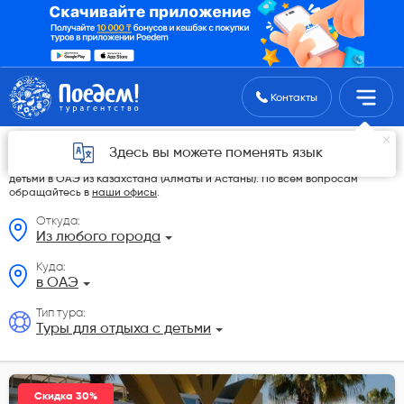
Поиск туров
Контакты
Туры для отдыха с детьми из Казахстана
Здесь вы можете поменять язык
На данной странице мы разместили самые выгодные Туры для отдыха с
детьми в ОАЭ из Казахстана (Алматы и Астаны). По всем вопросам
обращайтесь в
наши офисы
.
Откуда:
Из любого города
Куда:
в ОАЭ
Тип тура:
Туры для отдыха с детьми
Скидка 30%