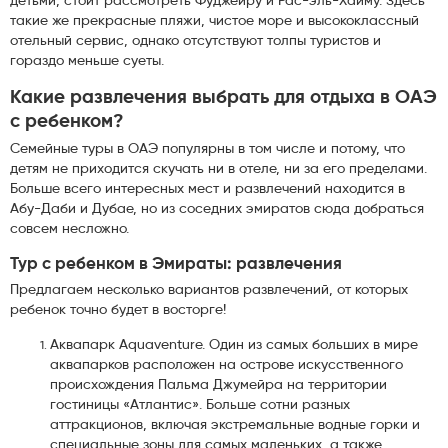
детьми, стоит рассмотреть Фуджейру и Рас-эль-Хайму. Здесь
такие же прекрасные пляжи, чистое море и высококлассный
отельный сервис, однако отсутствуют толпы туристов и
гораздо меньше суеты.
Какие развлечения выбрать для отдыха в ОАЭ
с ребенком?
Семейные туры в ОАЭ популярны в том числе и потому, что
детям не приходится скучать ни в отеле, ни за его пределами.
Больше всего интересных мест и развлечений находится в
Абу-Даби и Дубае, но из соседних эмиратов сюда добраться
совсем несложно.
Тур с ребенком в Эмираты: развлечения
Предлагаем несколько вариантов развлечений, от которых
ребенок точно будет в восторге!
Аквапарк Aquaventure. Один из самых больших в мире
аквапарков расположен на острове искусственного
происхождения Пальма Джумейра на территории
гостиницы «Атлантис». Больше сотни разных
аттракционов, включая экстремальные водные горки и
специальные зоны для самых маленьких, а также